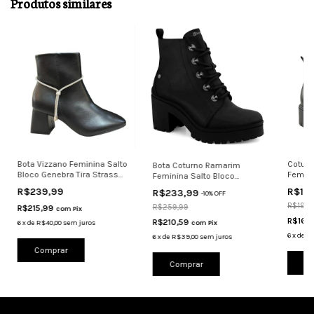
Produtos similares
Bota Vizzano Feminina Salto
Coturn
Bota Coturno Ramarim
Bloco Genebra Tira Strass
Femini
Feminina Salto Bloco
3098
Conforto Moda Leve
R$239,99
R$17
R$233,99
-
10
%
OFF
R$199,
R$259,99
R$215,99
com
Pix
R$161
R$210,59
6
x
de
R$40,00
sem juros
com
Pix
6
x
de
R$
6
x
de
R$39,00
sem juros
Comprar
Co
Comprar