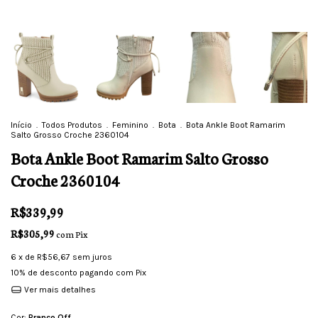
Início
.
Todos Produtos
.
Feminino
.
Bota
.
Bota Ankle Boot Ramarim
Salto Grosso Croche 2360104
Bota Ankle Boot Ramarim Salto Grosso
Croche 2360104
R$339,99
R$305,99
com
Pix
6
x de
R$56,67
sem juros
10% de desconto
pagando com Pix
Ver mais detalhes
Cor:
Branco Off