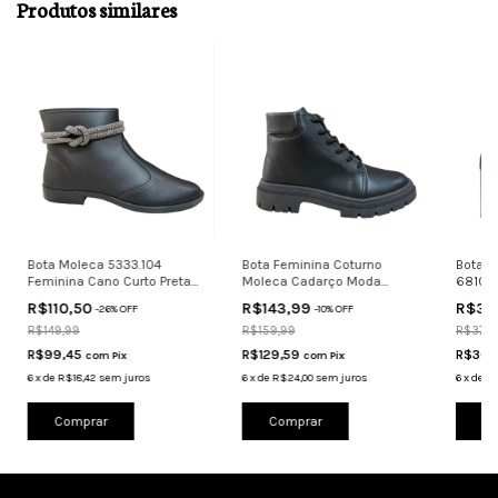
Produtos similares
Bota Moleca 5333.104
Bota Feminina Coturno
Bota F
Feminina Cano Curto Preta
Moleca Cadarço Moda
68103 
Salto Baixo
Conforto 5344.102
Preto
R$110,50
R$143,99
R$34
-
26
%
OFF
-
10
%
OFF
R$149,99
R$159,99
R$379,
R$99,45
R$129,59
R$307
com
Pix
com
Pix
6
x
de
R$18,42
sem juros
6
x
de
R$24,00
sem juros
6
x
de
R$
Comprar
Comprar
Co