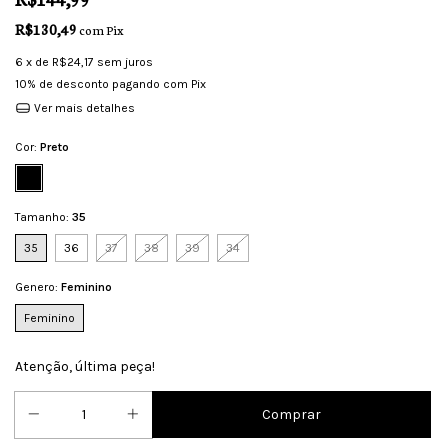
R$130,49
com
Pix
6
x de
R$24,17
sem juros
10% de desconto
pagando com Pix
Ver mais detalhes
Cor:
Preto
Tamanho:
35
35
36
37
38
39
34
Genero:
Feminino
Feminino
Atenção, última peça!