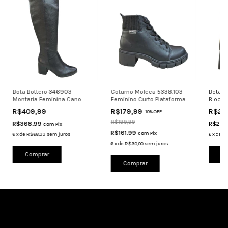
Bota Bottero 346903
Coturno Moleca 5338.103
Bota V
Montaria Feminina Cano
Feminino Curto Plataforma
Bloco 
Longo Preto
3098
R$409,99
R$179,99
R$23
-
10
%
OFF
R$199,99
R$368,99
R$215
com
Pix
R$161,99
com
Pix
6
x
de
R$68,33
sem juros
6
x
de
R$
6
x
de
R$30,00
sem juros
Comprar
Co
Comprar
Cadastre-se e receba nossas ofertas.