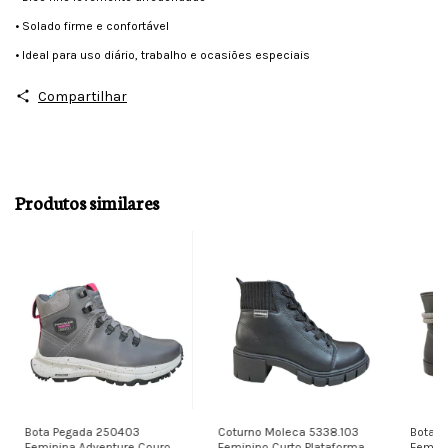
• Solado firme e confortável
• Ideal para uso diário, trabalho e ocasiões especiais
Compartilhar
Produtos similares
Bota Pegada 250403
Coturno Moleca 5338.103
Bota M
Feminina Adventure Couro
Feminino Curto Plataforma
Femini