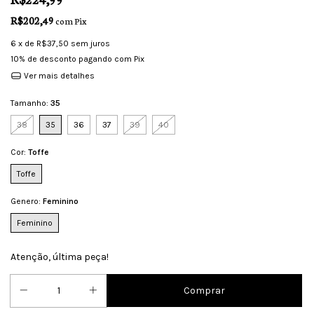
R$202,49
com
Pix
6
x de
R$37,50
sem juros
10% de desconto
pagando com Pix
Ver mais detalhes
Tamanho:
35
38
35
36
37
39
40
Cor:
Toffe
Toffe
Genero:
Feminino
Feminino
Atenção, última peça!