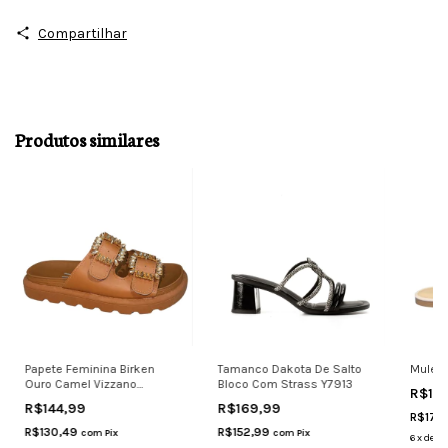
Compartilhar
Produtos similares
Papete Feminina Birken
Tamanco Dakota De Salto
Mule D
Ouro Camel Vizzano
Bloco Com Strass Y7913
R$18
6510.106
R$144,99
R$169,99
R$170
R$130,49
R$152,99
com
Pix
com
Pix
6
x
de
R$