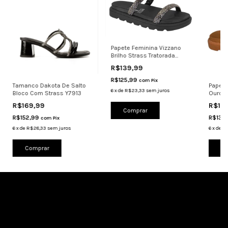
Papete Feminina Vizzano
Brilho Strass Tratorada
6459.328 pre
R$139,99
R$125,99
com
Pix
Tamanco Dakota De Salto
Papete
6
x
de
R$23,33
sem juros
Bloco Com Strass Y7913
Ouro C
6510.1
R$169,99
R$14
Comprar
R$152,99
R$130
com
Pix
6
x
de
R$28,33
sem juros
6
x
de
R$
Comprar
Co
Cadastre-se e receba nossas ofertas.