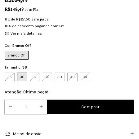
R$148,49
com
Pix
6
x de
R$27,50
sem juros
10% de desconto
pagando com Pix
Ver mais detalhes
Cor:
Branco Off
Branco Off
Tamanho:
36
35
36
37
38
39
40
34
Atenção, última peça!
Meios de envio