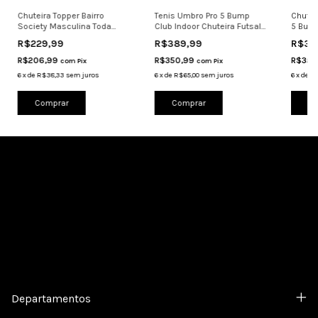
Chuteira Topper Bairro
Tenis Umbro Pro 5 Bump
Chutei
Society Masculina Toda
Club Indoor Chuteira Futsal
5 Bum
Costurada
Coral
Sintet
R$229,99
R$389,99
R$38
R$206,99
R$350,99
R$350
com
Pix
com
Pix
6
x
de
R$38,33
sem juros
6
x
de
R$65,00
sem juros
6
x
de
R$
Comprar
Comprar
Co
Cadastre-se e receba nossas ofertas.
Departamentos