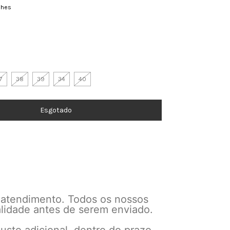
lhes
7
38
39
34
40
 atendimento. Todos os nossos
alidade antes de serem enviado.