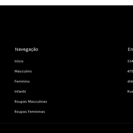
Navegação
En
Início
55
Masculino
47
Feminino
dl
Infantil
Rua
Roupas Masculinas
Roupas Femininas