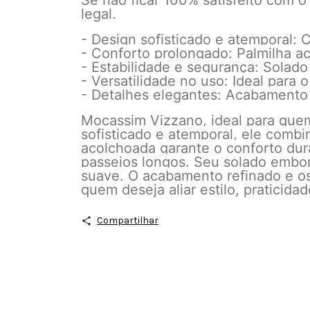
Se não ficar 100% satisfeito com o
legal.
- Design sofisticado e atemporal: 
- Conforto prolongado: Palmilha a
- Estabilidade e segurança: Solad
- Versatilidade no uso: Ideal para 
- Detalhes elegantes: Acabamento 
Mocassim Vizzano, ideal para quem
sofisticado e atemporal, ele combi
acolchoada garante o conforto dur
passeios longos. Seu solado embor
suave. O acabamento refinado e os
quem deseja aliar estilo, praticida
Compartilhar