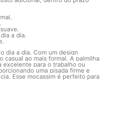
usto adicional, dentro do prazo
rmal.
.
 suave.
dia a dia.
e.
 o dia a dia. Com um design
o casual ao mais formal. A palmilha
 excelente para o trabalho ou
porcionando uma pisada firme e
cia. Esse mocassim é perfeito para