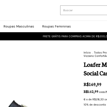
Roupas Masculinas
Roupas Femininas
FRETE GRÁTIS PARA COMPRAS ACIMA DE R$200,00
FR
Início
.
Todos Pr
Vizzano Confortáv
Loafer M
Social Ca
R$169,99
R$152,99
com
P
6
x de
R$28,33
s
10% de desconto