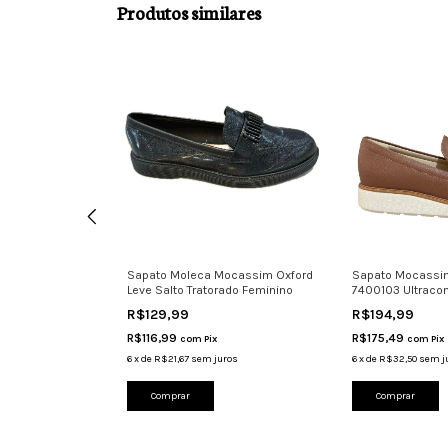
Produtos similares
 Tira Strass
Sapato Moleca Mocassim Oxford
Sapato Mocassi
no
Leve Salto Tratorado Feminino
7400103 Ultraco
R$129,99
R$194,99
R$116,99
R$175,49
com
Pix
com
Pix
ros
6
x
de
R$21,67
sem juros
6
x
de
R$32,50
sem j
Comprar
Comprar