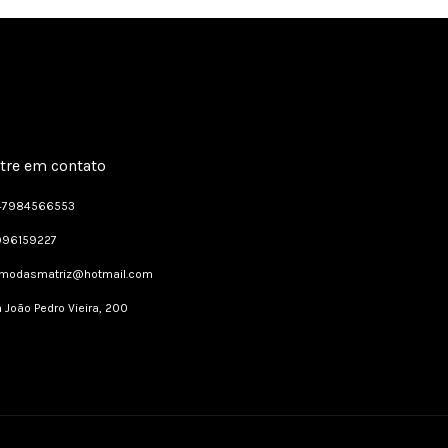
tre em contato
47984566553
996159227
dmodasmatriz@hotmail.com
 João Pedro Vieira, 200