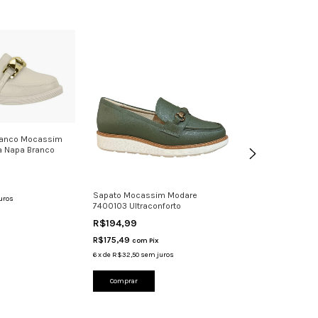
Branco Mocassim
a Napa Branco
Sapato Mocassim Modare
Sapato Moleca
uros
7400103 Ultraconforto
5823100 - Femin
R$194,99
R$119,99
R$175,49
R$107,99
com
Pix
com
Pi
6
x
de
R$32,50
sem juros
6
x
de
R$20,00
sem 
Comprar
Comprar