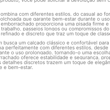
 produto, você pode solicitar a devolução sem c
Combina com diferentes estilos, do casual ao fo
colchoada que garante bem-estar durante o uso
o emborrachado proporciona uma pisada firme e
o trabalho, passeios longos ou compromissos do 
refinado e discreto que traz um toque de class
 busca um calçado clássico e confortável para
na perfeitamente com diferentes estilos, desde 
ante o uso prolongado, tornando-o uma escolha
rachado oferece estabilidade e segurança, pro
 detalhes discretos trazem um toque de elegân
de e bem-estar.