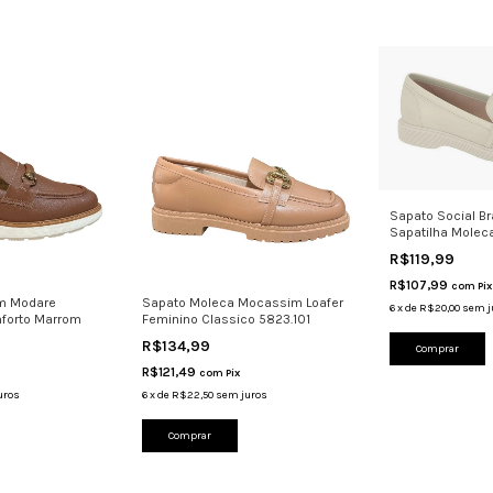
Sapato Social 
Sapatilha Molec
R$119,99
R$107,99
com
Pix
m Modare
Sapato Moleca Mocassim Loafer
6
x
de
R$20,00
sem j
nforto Marrom
Feminino Classico 5823.101
R$134,99
Comprar
R$121,49
com
Pix
uros
6
x
de
R$22,50
sem juros
Comprar