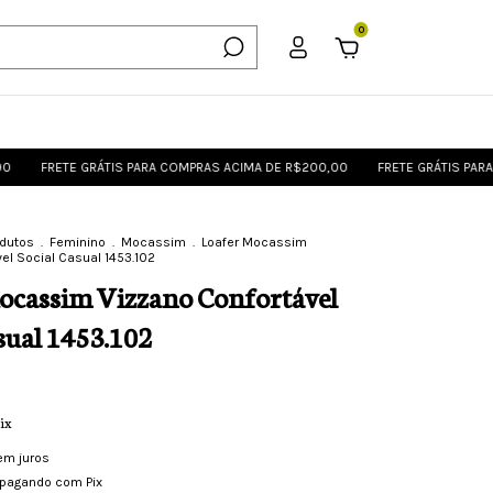
0
ETE GRÁTIS PARA COMPRAS ACIMA DE R$200,00
FRETE GRÁTIS PARA COMPR
odutos
.
Feminino
.
Mocassim
.
Loafer Mocassim
el Social Casual 1453.102
ocassim Vizzano Confortável
sual 1453.102
ix
em juros
pagando com Pix