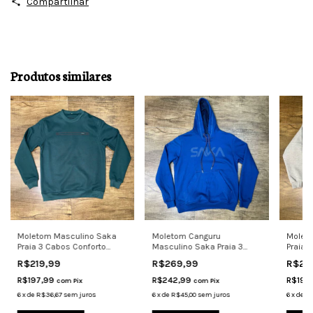
Compartilhar
Produtos similares
Moletom Masculino Saka
Moletom Canguru
Molet
Praia 3 Cabos Conforto
Masculino Saka Praia 3
Praia 
Verde
Cabos Com Capuz
Cinza 
R$219,99
R$269,99
R$21
R$197,99
R$242,99
R$193
com
Pix
com
Pix
6
x
de
R$36,67
sem juros
6
x
de
R$45,00
sem juros
6
x
de
R$