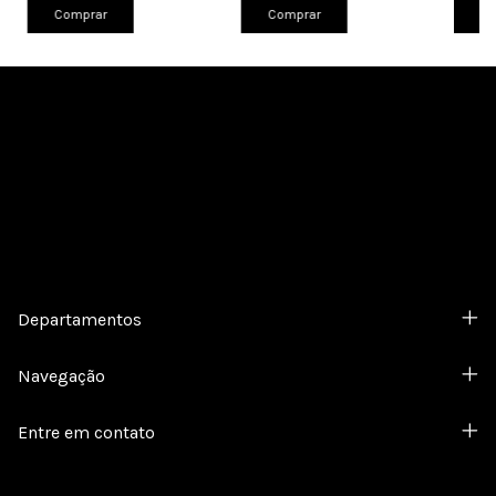
Comprar
Comprar
Co
Cadastre-se e receba nossas ofertas.
Departamentos
Navegação
Entre em contato