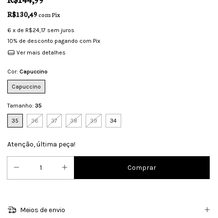
R$130,49
com
Pix
6
x de
R$24,17
sem juros
10% de desconto
pagando com Pix
Ver mais detalhes
Cor:
Capuccino
Capuccino
Tamanho:
35
35
36
37
38
39
34
Atenção, última peça!
Meios de envio