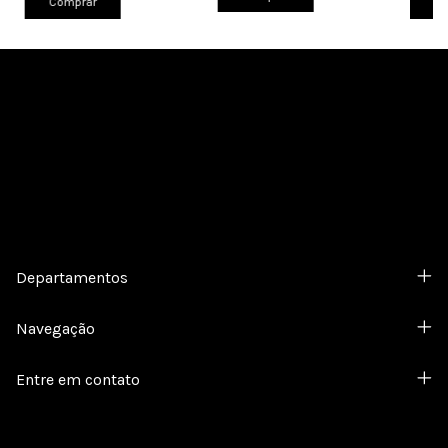
Comprar
Co
Cadastre-se e receba nossas ofertas.
Departamentos
Navegação
Entre em contato