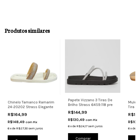
Produtos similares
Papete Vizzano 3 Tiras De
Chinelo Tamanco Ramarim
Mule 
Brilho Strass 6459.118 pre
24-20202 Strass Elegante
Tira D
R$144,99
R$164,99
R$11
R$130,49
com
Pix
R$148,49
R$107
com
Pix
6
x
de
R$24,17
sem juros
6
x
de
R$27,50
sem juros
6
x
de
R$
Comprar