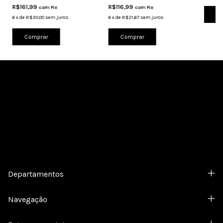
R$161,99
R$116,99
com
Pix
com
Pix
Co
6
x
de
R$30,00
sem juros
6
x
de
R$21,67
sem juros
Comprar
Comprar
Cadastre-se e receba nossas ofertas.
Departamentos
Navegação