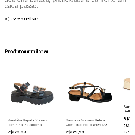
cada passo.
Compartilhar
Produtos similares
Sandál
Salto 
Confor
R$16
Sandália Papete Vizzano
Sandalia Vizzano Pelica
Feminina Plataforma
Com Tiras Preto 6454.123
R$148
6499.121
R$179,99
R$129,99
6
x
de
R$