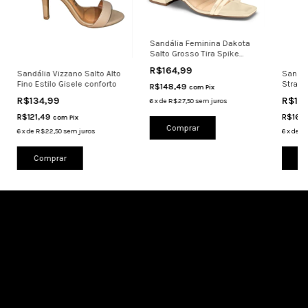
Sandália Feminina Dakota
Salto Grosso Tira Spike
Conforto Tu
R$164,99
Sandália Vizzano Salto Alto
Sandál
Fino Estilo Gisele conforto
Strass
R$148,49
com
Pix
Preto
R$134,99
R$18
6
x
de
R$27,50
sem juros
R$121,49
R$166
com
Pix
Comprar
6
x
de
R$22,50
sem juros
6
x
de
R$
Comprar
Co
Cadastre-se e receba nossas ofertas.