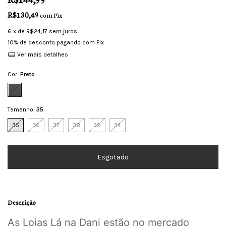
R$130,49
com
Pix
6
x de
R$24,17
sem juros
10% de desconto
pagando com Pix
Ver mais detalhes
Cor:
Preto
Tamanho:
35
35
36
37
38
39
34
Descrição
As Lojas Lá na Dani estão no mercado