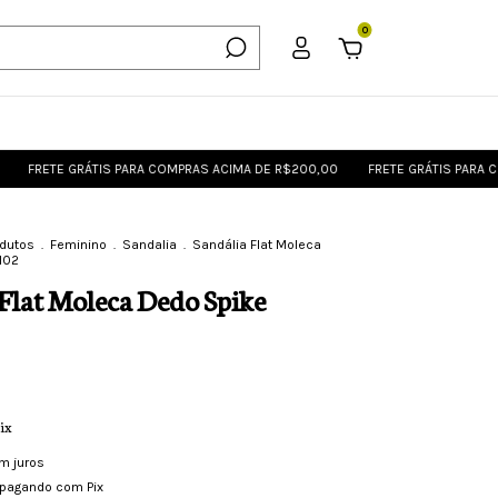
0
 GRÁTIS PARA COMPRAS ACIMA DE R$200,00
FRETE GRÁTIS PARA COMPRAS A
odutos
.
Feminino
.
Sandalia
.
Sandália Flat Moleca
102
Flat Moleca Dedo Spike
ix
m juros
pagando com Pix