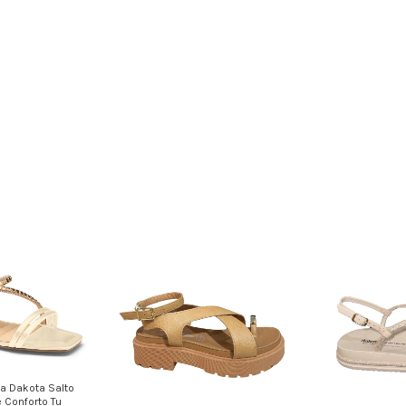
a Dakota Salto
e Conforto Tu