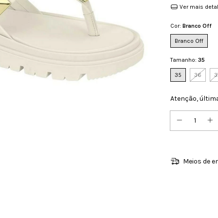
Ver mais deta
Cor:
Branco Off
Branco Off
Tamanho:
35
35
36
3
Atenção, últim
Meios de e