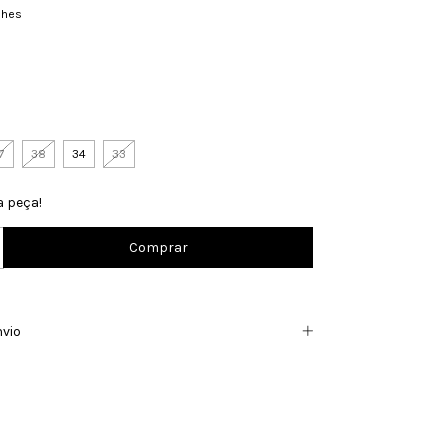
lhes
7
38
34
33
a peça!
nvio