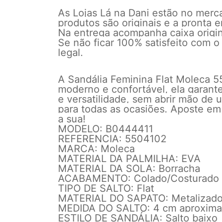
As Lojas Lá na Dani estão no mer
produtos são originais e a pronta
Na entrega acompanha caixa origina
Se não ficar 100% satisfeito com o
legal.
A Sandália Feminina Flat Moleca 5
moderno e confortável, ela garante
e versatilidade, sem abrir mão de 
para todas as ocasiões. Aposte em
a sua!
MODELO: B0444411
REFERENCIA: 5504102
MARCA: Moleca
MATERIAL DA PALMILHA: EVA
MATERIAL DA SOLA: Borracha
ACABAMENTO: Colado/Costurado
TIPO DE SALTO: Flat
MATERIAL DO SAPATO: Metalizad
MEDIDA DO SALTO: 4 cm aproxim
ESTILO DE SANDÁLIA: Salto baixo