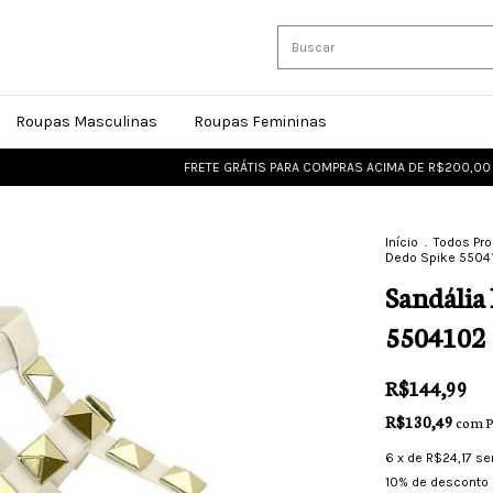
Roupas Masculinas
Roupas Femininas
FRETE GRÁTIS PARA COMPRAS ACIMA DE R$200,00
FRETE
Início
.
Todos Pr
Dedo Spike 5504
Sandália 
5504102
R$144,99
R$130,49
com
P
6
x de
R$24,17
se
10% de desconto