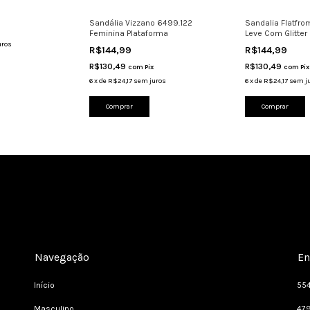
Sandália Vizzano 6499.122
Sandalia Flatfr
Feminina Plataforma
Leve Com Glitter
uros
R$144,99
R$144,99
R$130,49
R$130,49
com
Pix
com
Pix
6
x
de
R$24,17
sem juros
6
x
de
R$24,17
sem j
Comprar
Comprar
Navegação
En
Início
55
Masculino
47