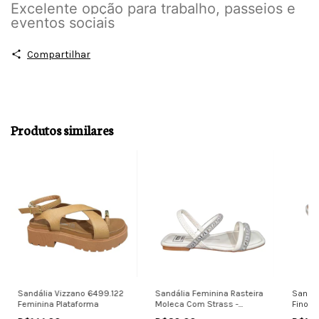
Excelente opção para trabalho, passeios e
eventos sociais
Compartilhar
Produtos similares
Sandália Vizzano 6499.122
Sandália Feminina Rasteira
Sandál
Feminina Plataforma
Moleca Com Strass -
Fino Es
5462111