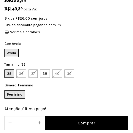
R$140,39
com
Pix
6
x de
R$26,00
sem juros
10% de desconto
pagando com Pix
Ver mais detalhes
Cor:
Avela
Avela
Tamanho:
35
35
36
37
38
40
39
Gênero:
Feminino
Feminino
Atenção, última peça!