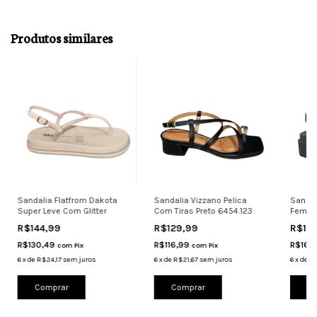
Produtos similares
Sandalia Flatfrom Dakota
Sandalia Vizzano Pelica
Sandál
Super Leve Com Glitter
Com Tiras Preto 6454.123
Femini
6499.1
R$144,99
R$129,99
R$17
R$130,49
R$116,99
R$161
com
Pix
com
Pix
6
x
de
R$24,17
sem juros
6
x
de
R$21,67
sem juros
6
x
de
R$
Comprar
Comprar
Co