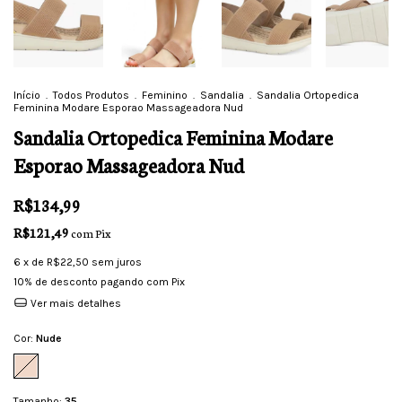
Início
.
Todos Produtos
.
Feminino
.
Sandalia
.
Sandalia Ortopedica
Feminina Modare Esporao Massageadora Nud
Sandalia Ortopedica Feminina Modare
Esporao Massageadora Nud
R$134,99
R$121,49
com
Pix
6
x de
R$22,50
sem juros
10% de desconto
pagando com Pix
Ver mais detalhes
Cor:
Nude
Tamanho:
35