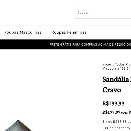
Roupas Masculinas
Roupas Femininas
FRETE GRÁTIS PARA COMPRAS ACIMA DE R$200,00
FRE
Início
.
Todos Pr
Masculina 133154
Sandália
Cravo
R$199,99
R$179,99
com
P
6
x de
R$33,33
s
10% de desconto