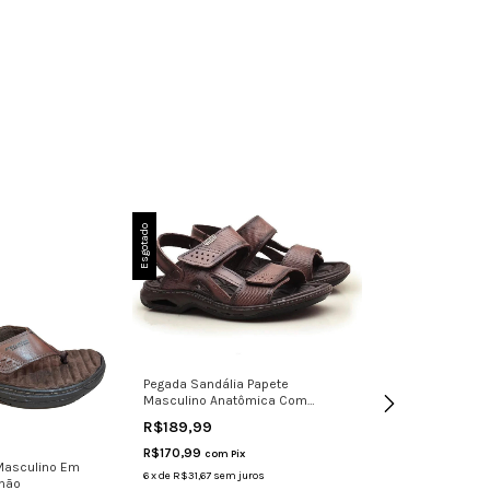
Esgotado
Esgotado
Pegada Sandália Papete
Masculino Anatômica Com
Amortecedor
R$189,99
R$170,99
com
Pix
Masculino Em
Chinelo Sandali
6
x
de
R$31,67
sem juros
nhão
Masculino Cour