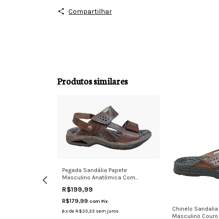
Compartilhar
Produtos similares
Pegada Sandália Papete
Masculino Anatômica Com
Amortecedor
R$199,99
R$179,99
com
Pix
Masculina
Chinelo Sandalia
6
x
de
R$33,33
sem juros
Masculino Couro