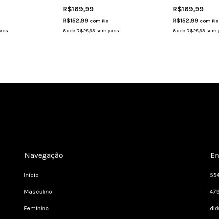
R$169,99
R$169,99
R$152,99
R$152,99
com
Pix
com
Pix
uros
6
x
de
R$28,33
sem juros
6
x
de
R$28,33
sem 
Navegação
En
Início
55
Masculino
47
Feminino
dl