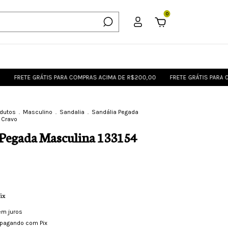
0
TE GRÁTIS PARA COMPRAS ACIMA DE R$200,00
FRETE GRÁTIS PARA COMPRAS
odutos
.
Masculino
.
Sandalia
.
Sandália Pegada
 Cravo
 Pegada Masculina 133154
ix
em juros
pagando com Pix