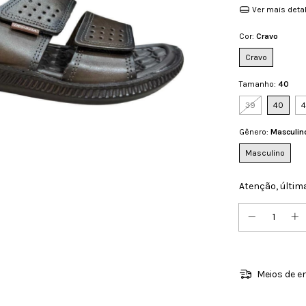
Ver mais deta
Cor:
Cravo
Cravo
Tamanho:
40
39
40
4
Gênero:
Masculin
Masculino
Atenção, últim
Meios de e