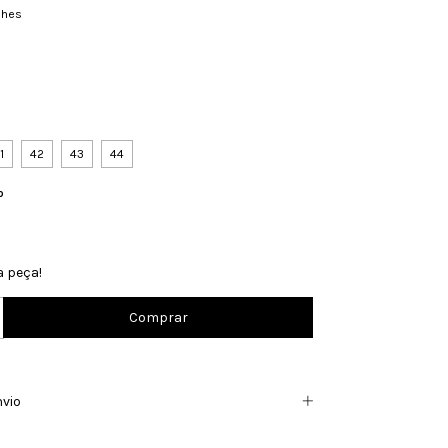
lhes
1
42
43
44
o
a peça!
nvio