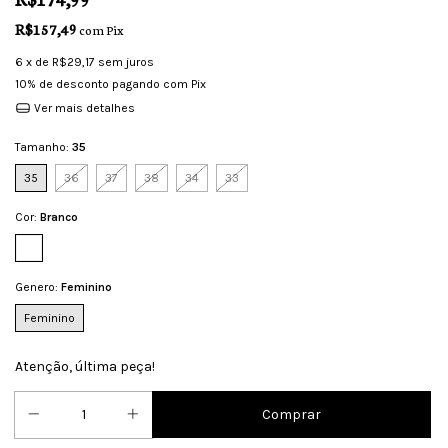
R$157,49
com
Pix
6
x de
R$29,17
sem juros
10% de desconto
pagando com Pix
Ver mais detalhes
Tamanho:
35
35
36
37
38
34
33
Cor:
Branco
Genero:
Feminino
Feminino
Atenção, última peça!