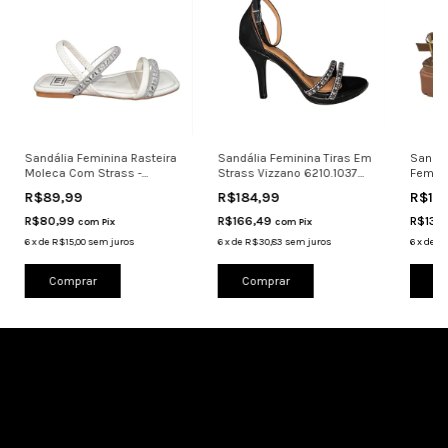
Sandália Feminina Rasteira
Sandália Feminina Tiras Em
Sandál
Moleca Com Strass -
Strass Vizzano 6210.1037
Femini
5462111
Preto
Cappu
R$89,99
R$184,99
R$14
R$80,99
R$166,49
R$130
com
Pix
com
Pix
6
x
de
R$15,00
sem juros
6
x
de
R$30,83
sem juros
6
x
de
R$
Comprar
Comprar
Co
Cadastre-se e receba nossas ofertas.