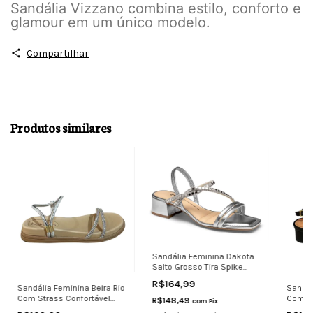
Sandália Vizzano combina estilo, conforto e
glamour em um único modelo.
Compartilhar
Produtos similares
Sandália Feminina Dakota
Salto Grosso Tira Spike
Conforto pr
R$164,99
Sandália Feminina Beira Rio
Sandal
Com Strass Confortável
Com Ti
R$148,49
com
Pix
Prata