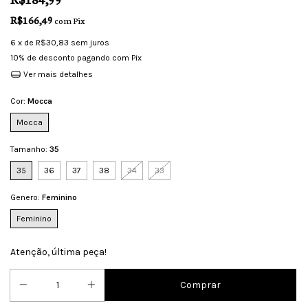
R$166,49
com
Pix
6
x de
R$30,83
sem juros
10% de desconto
pagando com Pix
Ver mais detalhes
Cor:
Mocca
Mocca
Tamanho:
35
35
36
37
38
34
33
Genero:
Feminino
Feminino
Atenção, última peça!