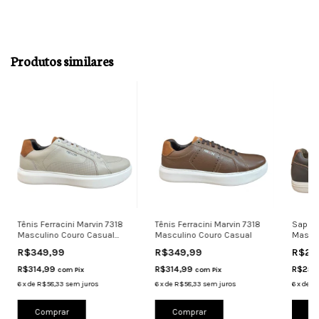
Produtos similares
Tênis Ferracini Marvin 7318
Tênis Ferracini Marvin 7318
Sapate
Masculino Couro Casual
Masculino Couro Casual
Mascul
Cinza
R$349,99
R$349,99
R$27
R$314,99
R$314,99
R$251
com
Pix
com
Pix
6
x
de
R$58,33
sem juros
6
x
de
R$58,33
sem juros
6
x
de
R$
Comprar
Comprar
Co