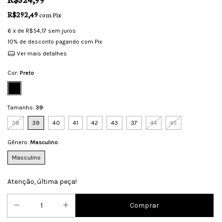
R$292,49
com
Pix
6
x de
R$54,17
sem juros
10% de desconto
pagando com Pix
Ver mais detalhes
Cor:
Preto
Tamanho:
39
38
39
40
41
42
43
37
44
45
Gênero:
Masculino
Masculino
Atenção, última peça!