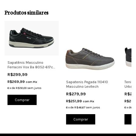
Produtos similares
Sapatênis Masculino
Ferracini Vox Ba 8052-617c
Couro Dubay
R$299,99
R$269,99
Sapatenis Pegada 110410
Tenis 
com
Pix
Masculino Levitech
Urban K
6
x
de
R$50,00
sem juros
Macio
R$279,99
R$22
Comprar
R$251,99
R$206
com
Pix
6
x
de
R$46,67
sem juros
6
x
de
R$
Comprar
Co