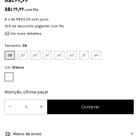
R$179,99
com
Pix
6
x de
R$33,33
sem juros
10% de desconto
pagando com Pix
Ver mais detalhes
Tamanho:
38
38
39
40
41
42
43
37
44
Cor:
Branco
Atenção, última peça!
Meios de envio