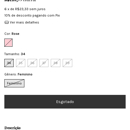
6
x de
R$23,33
sem juros
10% de desconto
pagando com Pix
Ver mais detalhes
Cor:
Rose
Tamanho:
34
34
35
36
37
38
39
Gênero:
Feminino
Feminino
Descrição