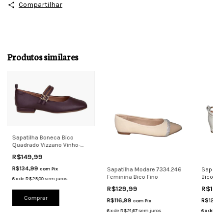
Compartilhar
Produtos similares
Sapatilha Boneca Bico
Quadrado Vizzano Vinho-
preto
R$149,99
R$134,99
com
Pix
Sapatilha Modare 7334.246
Sapati
Feminina Bico Fino
Bico Q
6
x
de
R$25,00
sem juros
R$129,99
R$13
Comprar
R$116,99
R$125
com
Pix
6
x
de
R$21,67
sem juros
6
x
de
R