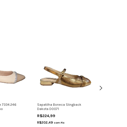
e 7334.246
Sapatilha Boneca Slingback
Sapatilha Femin
no
Dakota D0071
360409 - Couro 
R$224,99
R$249,99
R$202,49
R$224,99
com
Pix
com
Pi