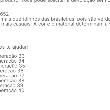
 produto, você pode solicitar a devolução sem c
-652
mais queridinhos das brasileiras, pois são verd
 mais casuais. A cor e o material determinam a 
os te ajudar!
meração 33
meração 34
meração 35
eração 36
meração 37
meração 38
eração 39
meração 40