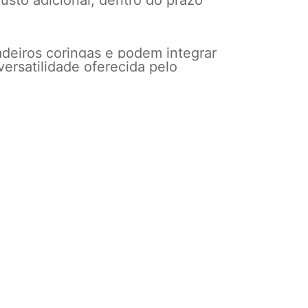
usto adicional, dentro do prazo
adeiros coringas e podem integrar
versatilidade oferecida pelo