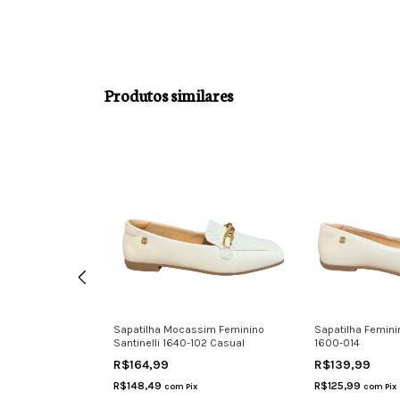
Produtos similares
 Feminina
Sapatilha Mocassim Feminino
Sapatilha Feminin
o Fino Rf
Santinelli 1640-102 Casual
1600-014
R$164,99
R$139,99
R$148,49
R$125,99
com
Pix
com
Pix