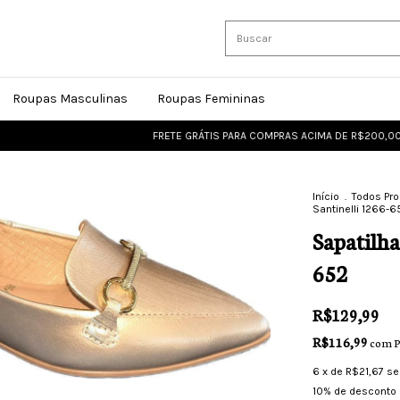
Roupas Masculinas
Roupas Femininas
FRETE GRÁTIS PARA COMPRAS ACIMA DE R$200,00
FRET
Início
.
Todos Pr
Santinelli 1266-6
Sapatilha
652
R$129,99
R$116,99
com
P
6
x de
R$21,67
se
10% de desconto