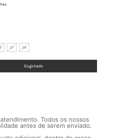
lhes
6
37
38
 atendimento. Todos os nossos
alidade antes de serem enviado.