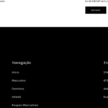
uros
6
x
de
R$21,67
sem j
Comprar
Navegação
En
Início
55
Masculino
47
Feminino
dl
Infantil
Rua
Roupas Masculinas