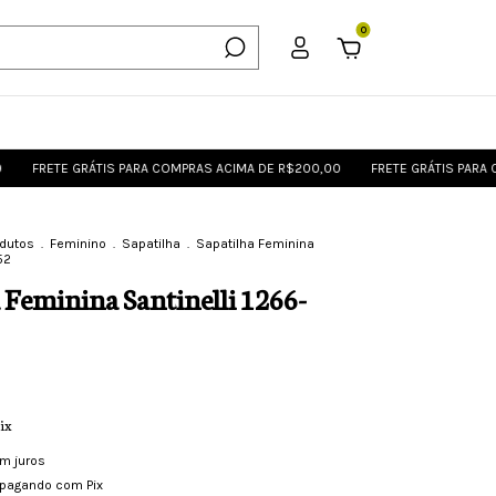
0
E GRÁTIS PARA COMPRAS ACIMA DE R$200,00
FRETE GRÁTIS PARA COMPRAS 
odutos
.
Feminino
.
Sapatilha
.
Sapatilha Feminina
52
 Feminina Santinelli 1266-
ix
m juros
pagando com Pix