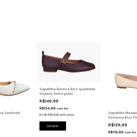
Sapatilha Boneca Bico Quadrado
Vizzano Vinho-preto
R$149,99
R$134,99
com
Pix
a Santinelli
Sapatilha Modar
6
x
de
R$25,00
sem juros
Feminina Bico Fi
R$129,99
Comprar
R$116,99
com
Pix