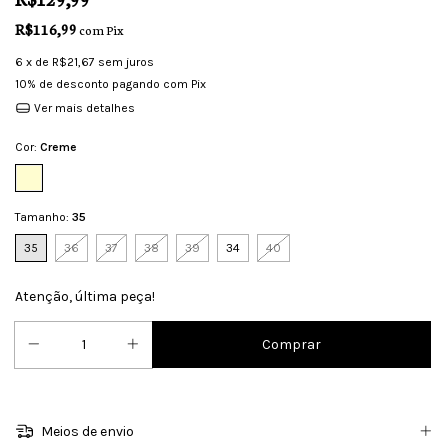
R$116,99
com
Pix
6
x de
R$21,67
sem juros
10% de desconto
pagando com Pix
Ver mais detalhes
Cor:
Creme
Tamanho:
35
35
36
37
38
39
34
40
Atenção, última peça!
Meios de envio