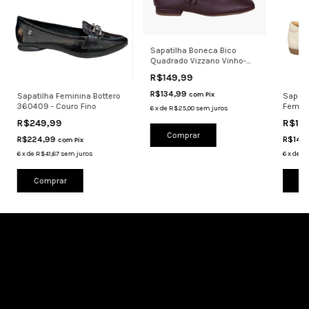
Sapatilha Boneca Bico
Quadrado Vizzano Vinho-
preto
R$149,99
R$134,99
com
Pix
Sapatilha Feminina Bottero
Sapat
360409 - Couro Fino
Femini
6
x
de
R$25,00
sem juros
102 Ca
R$249,99
R$16
Comprar
R$224,99
R$148
com
Pix
6
x
de
R$41,67
sem juros
6
x
de
R$
Comprar
Co
Cadastre-se e receba nossas ofertas.