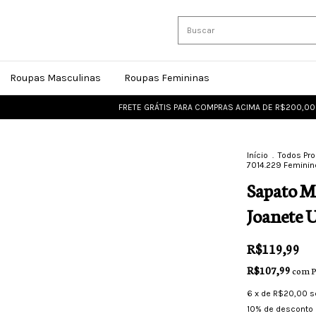
Roupas Masculinas
Roupas Femininas
FRETE GRÁTIS PARA COMPRAS ACIMA DE R$200,00
FRET
Início
.
Todos Pr
7014.229 Feminin
Sapato M
Joanete 
R$119,99
R$107,99
com
P
6
x de
R$20,00
s
10% de desconto