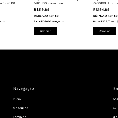
o 5823.101
5823100 - Feminino
7400103 Ultraco
R$119,99
R$194,99
R$107,99
R$175,49
com
Pix
com
Pix
uros
6
x
de
R$20,00
sem juros
6
x
de
R$32,50
sem j
Comprar
Comprar
Navegação
En
Início
55
Masculino
47
Feminino
dl