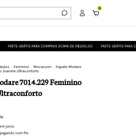
0
E GRÁTIS PARA COMPRAS ACIMA DE R$200,00
FRETE GRÁTIS PARA COMPRAS
odutos
.
Feminino
.
Mocassim
.
Sapato Modare
o Joanete Ultraconforto
odare 7014.229 Feminino
Ultraconforto
ix
em juros
pagando com Pix