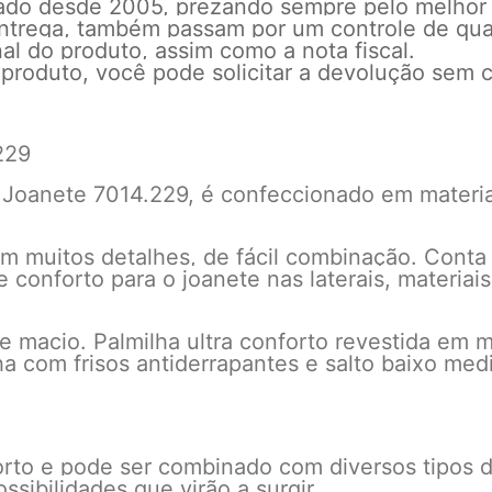
cado desde 2005, prezando sempre pelo melhor
 entrega, também passam por um controle de qu
l do produto, assim como a nota fiscal.
 produto, você pode solicitar a devolução sem c
229
oanete 7014.229, é confeccionado em material s
 muitos detalhes, de fácil combinação. Conta 
e conforto para o joanete nas laterais, materia
ue macio. Palmilha ultra conforto revestida em m
a com frisos antiderrapantes e salto baixo m
rto e pode ser combinado com diversos tipos d
ssibilidades que virão a surgir.