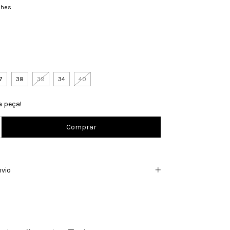
lhes
7
38
39
34
40
a peça!
nvio