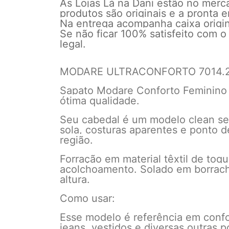
As Lojas Lá na Dani estão no mer
produtos são originais e a pronta
Na entrega acompanha caixa origina
Se não ficar 100% satisfeito com o
legal.
MODARE ULTRACONFORTO 7014.
Sapato Modare Conforto Feminino J
ótima qualidade.
Seu cabedal é um modelo clean sem
sola, costuras aparentes e ponto d
região.
Forração em material têxtil de toq
acolchoamento. Solado em borrach
altura.
Como usar:
Esse modelo é referência em confo
jeans, vestidos e diversas outras po