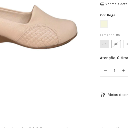
Ver mais deta
Cor:
Bege
Tamanho:
35
35
36
3
Atenção, últim
Meios de e