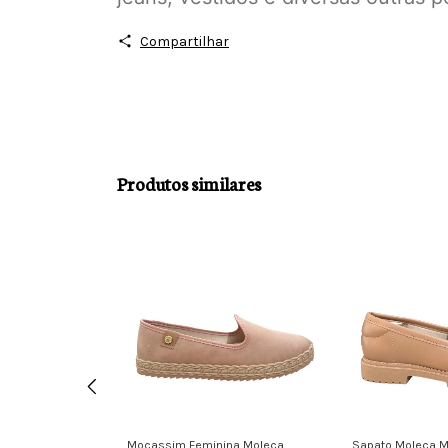
Compartilhar
Produtos similares
m Modare
Mocassim Feminina Moleca
Sapato Moleca M