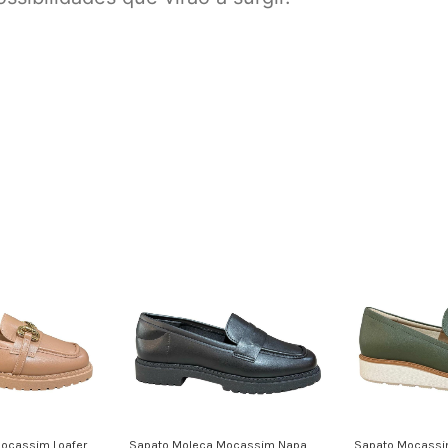
ocassim Loafer
Sapato Moleca Mocassim Napa
Sapato Mocassi