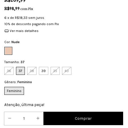
R$98,99
com
Pix
6
x de
R$18,33
sem juros
10% de desconto
pagando com Pix
Ver mais detalhes
Cor:
Nude
Tamanho:
37
36
37
38
39
35
40
Gênero:
Feminino
Feminino
Atenção, última peça!