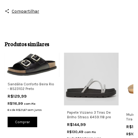
Compartilhar
Produtos similares
Sandália Conforto Beira Rio
- 8523102 Preto
R$129,99
R$116,99
com
Pix
6
x
de
R$21,67
sem juros
Papete Vizzano 3 Tiras De
Mule 
Brilho Strass 6459.118 pre
Tira D
Comprar
R$144,99
R$11
R$130,49
com
Pix
R$107