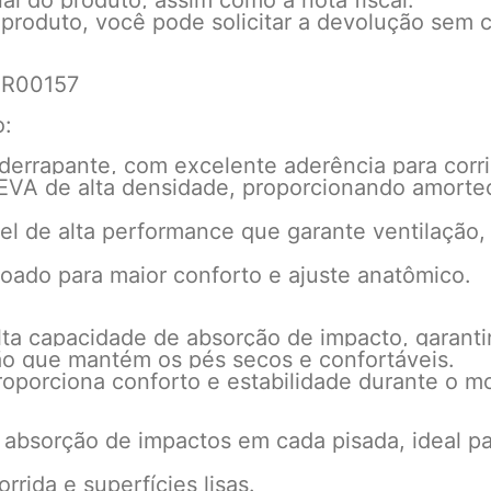
l do produto, assim como a nota fiscal.
 produto, você pode solicitar a devolução sem c
1R00157
o:
iderrapante, com excelente aderência para corrid
 EVA de alta densidade, proporcionando amorte
vel de alta performance que garante ventilação
choado para maior conforto e ajuste anatômico.
ta capacidade de absorção de impacto, garanti
ão que mantém os pés secos e confortáveis.
roporciona conforto e estabilidade durante o m
absorção de impactos em cada pisada, ideal par
orrida e superfícies lisas.