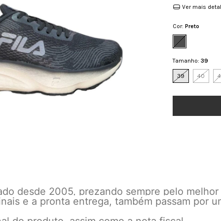
Ver mais deta
Cor:
Preto
Tamanho:
39
39
40
4
cado desde 2005, prezando sempre pelo melhor
inais e a pronta entrega, também passam por u