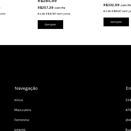
R$285,99
R$332,99
com
Pi
R$257,39
x
com
Pix
6
x
de
R$61,67
sem j
uros
6
x
de
R$47,67
sem juros
Comprar
Comprar
Navegação
En
Início
55
Masculino
47
Feminino
dl
Infantil
Rua