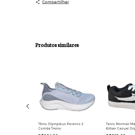
Compartilhar
Produtos similares
sculino Urban
Tênis Olympikus Reverso 2
Tenis Mormaii Ma
ginal Macio
Corrida Treino
Killian Casual Or