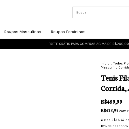
Roupas Masculinas
Roupas Femininas
FRETE GRÁTIS PARA COMPRAS ACIMA DE R$200,00
FRET
Início
.
Todos Pr
Masculino Corrid
Tenis Fi
Corrida,
R$459,99
R$413,99
com
P
6
x de
R$76,67
s
10% de desconto