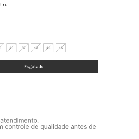
lhes
1
42
37
43
44
45
 atendimento.
m controle de qualidade antes de