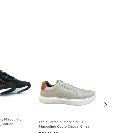
ery Masculino
Tênis Ferracini Marvin 7318
Sapatenis Pegad
g Corrida
Masculino Couro Casual Cinza
Masculino Levit