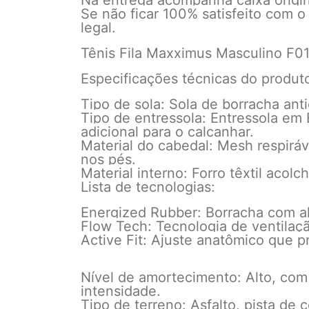
Na entrega acompanha caixa origina
Se não ficar 100% satisfeito com o
legal.
Tênis Fila Maxximus Masculino F0
Especificações técnicas do produt
Tipo de sola: Sola de borracha ant
Tipo de entressola: Entressola em
adicional para o calcanhar.
Material do cabedal: Mesh respirá
nos pés.
Material interno: Forro têxtil acol
Lista de tecnologias:
Energized Rubber: Borracha com al
Flow Tech: Tecnologia de ventilaç
Active Fit: Ajuste anatômico que p
Nível de amortecimento: Alto, com 
intensidade.
Tipo de terreno: Asfalto, pista de c