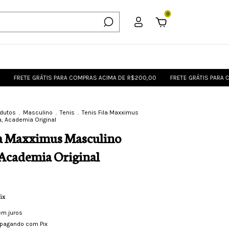
0
E GRÁTIS PARA COMPRAS ACIMA DE R$200,00
FRETE GRÁTIS PARA COMPRAS
odutos
.
Masculino
.
Tenis
.
Tenis Fila Maxximus
a, Academia Original
la Maxximus Masculino
 Academia Original
ix
em juros
pagando com Pix