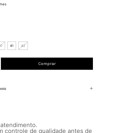
lhes
40
41
42
nvio
 atendimento.
m controle de qualidade antes de