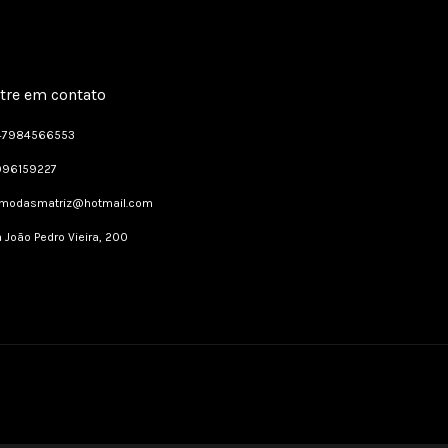
tre em contato
47984566553
996159227
dmodasmatriz@hotmail.com
 João Pedro Vieira, 200