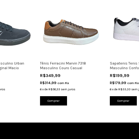
sculino Urban
Tênis Ferracini Marvin 7318
Sapatenis Tenis
ginal Macio
Masculino Couro Casual
Masculino Confo
R$349,99
R$199,99
R$314,99
R$179,99
com
Pix
com
Pix
uros
6
x
de
R$58,33
sem juros
6
x
de
R$33,33
sem 
Comprar
Comprar