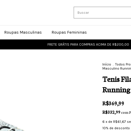
Roupas Masculinas
Roupas Femininas
FRETE GRÁTIS PARA COMPRAS ACIMA DE R$200,00
FRETE
Início
.
Todos Pr
Masculino Running
Tenis Fi
Running 
R$369,99
R$332,99
com
P
6
x de
R$61,67
se
10% de desconto