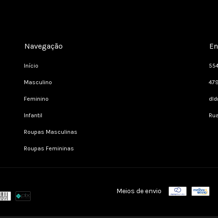
Navegação
En
Início
55
Masculino
47
Feminino
dl
Infantil
Rua
Roupas Masculinas
Roupas Femininas
Meios de envio