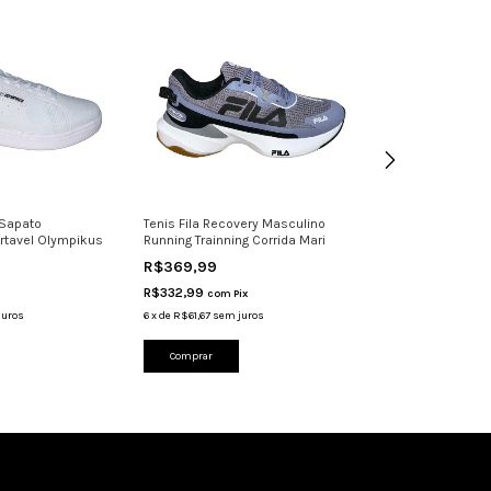
 Sapato
Tenis Fila Recovery Masculino
Tênis Ferracini 
rtavel Olympikus
Running Trainning Corrida Mari
Masculino Couro
R$369,99
R$349,99
R$332,99
R$314,99
com
Pix
com
Pi
juros
6
x
de
R$61,67
sem juros
6
x
de
R$58,33
sem 
Comprar
Comprar