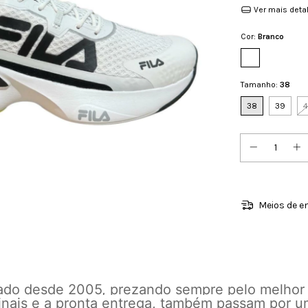
Ver mais deta
Cor:
Branco
Tamanho:
38
38
39
Meios de e
cado desde 2005, prezando sempre pelo melhor
inais e a pronta entrega, também passam por u