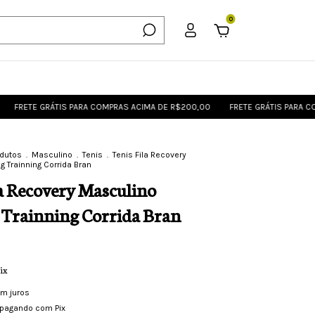
0
 GRÁTIS PARA COMPRAS ACIMA DE R$200,00
FRETE GRÁTIS PARA COMPRAS 
odutos
.
Masculino
.
Tenis
.
Tenis Fila Recovery
 Trainning Corrida Bran
la Recovery Masculino
Trainning Corrida Bran
ix
m juros
pagando com Pix