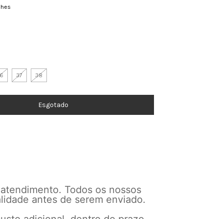
lhes
6
37
38
 atendimento. Todos os nossos
alidade antes de serem enviado.