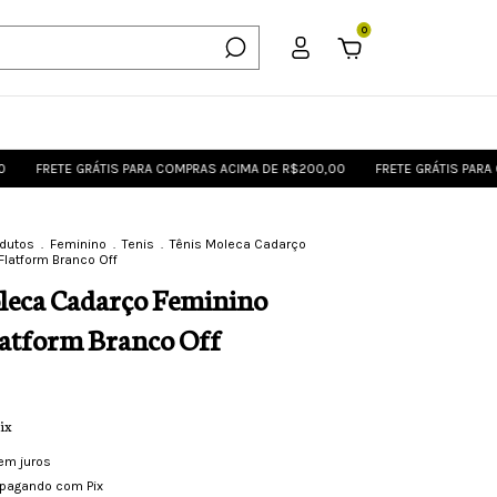
0
TE GRÁTIS PARA COMPRAS ACIMA DE R$200,00
FRETE GRÁTIS PARA COMPRAS
odutos
.
Feminino
.
Tenis
.
Tênis Moleca Cadarço
Flatform Branco Off
leca Cadarço Feminino
latform Branco Off
ix
em juros
pagando com Pix