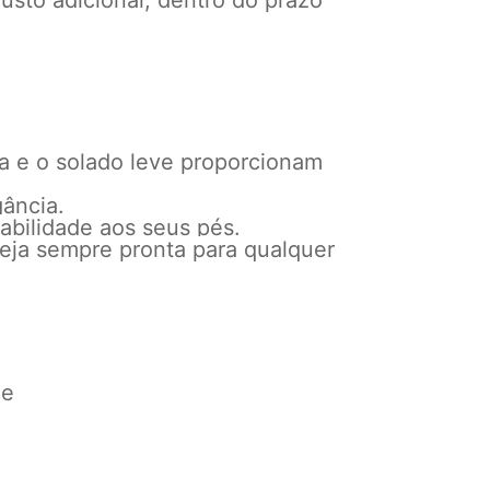
usto adicional, dentro do prazo
ia e o solado leve proporcionam
gância.
abilidade aos seus pés.
teja sempre pronta para qualquer
de