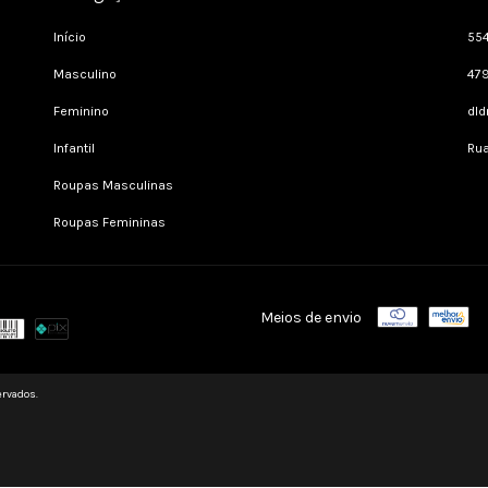
Início
55
Masculino
47
Feminino
dl
Infantil
Rua
Roupas Masculinas
Roupas Femininas
Meios de envio
ervados.