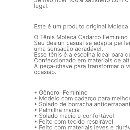
Se não ficar 100% satisfeito com o
legal.
Este é um produto original Moleca
O Tênis Moleca Cadarço Feminino u
Seu design casual se adapta perfe
uma sensação agradável.
Esse tênis é a escolha ideal para 
Confeccionado em materiais de alta
A peça-chave para transformar o v
ocasião.
• Gênero: Feminino
• Modelo com cadarço para melhor
• Solado de borracha antiderrapant
• Palmilha macia
• Solado macio e confortável
• Feito com tecido respirável
• Feito com materiais leves e durá