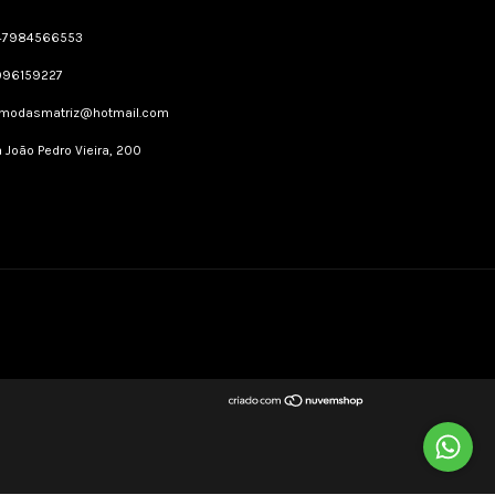
47984566553
996159227
dmodasmatriz@hotmail.com
 João Pedro Vieira, 200