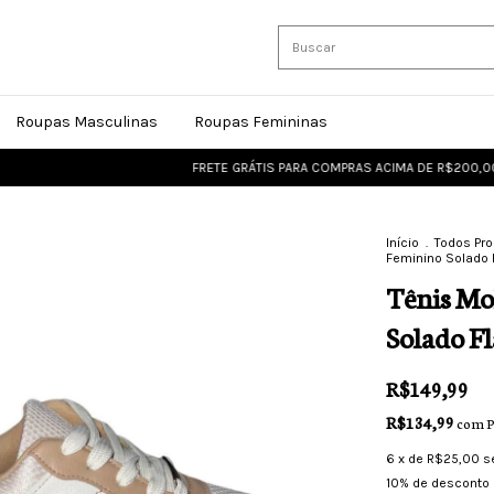
Roupas Masculinas
Roupas Femininas
FRETE GRÁTIS PARA COMPRAS ACIMA DE R$200,00
FRE
Início
.
Todos Pr
Feminino Solado 
Tênis Mo
Solado F
R$149,99
R$134,99
com
P
6
x de
R$25,00
s
10% de desconto