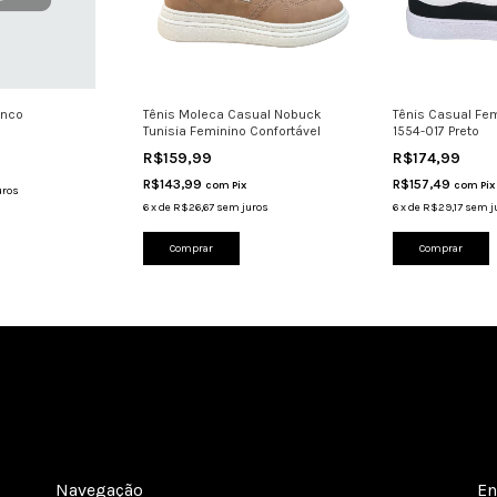
anco
Tênis Moleca Casual Nobuck
Tênis Casual Fem
Tunisia Feminino Confortável
1554-017 Preto
R$159,99
R$174,99
R$143,99
R$157,49
com
Pix
com
Pix
uros
6
x
de
R$26,67
sem juros
6
x
de
R$29,17
sem j
Comprar
Comprar
Navegação
En