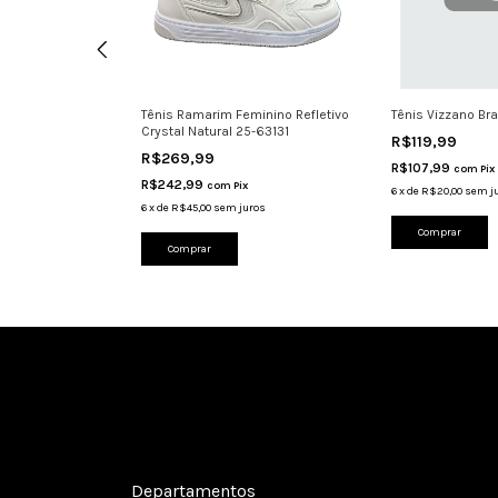
ry Feminino
Tênis Ramarim Feminino Refletivo
Tênis Vizzano Br
Crystal Natural 25-63131
R$119,99
R$269,99
R$107,99
com
Pix
R$242,99
com
Pix
6
x
de
R$20,00
sem j
ros
6
x
de
R$45,00
sem juros
Comprar
Comprar
Cadastre-se e receba nossas ofertas.
Departamentos