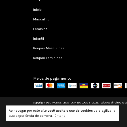
Início
Masculino
Feminino
Infantil
Roupas Masculinas
Roupas Femininas
Meios de pagamento
Copyright DLD MODAS LTDA - 08745681000129 - 2026. Todos os direitos res
Ao navegar por este site
você aceita o uso de cookies
para agilizar a
sua experiência de compra.
Entendi