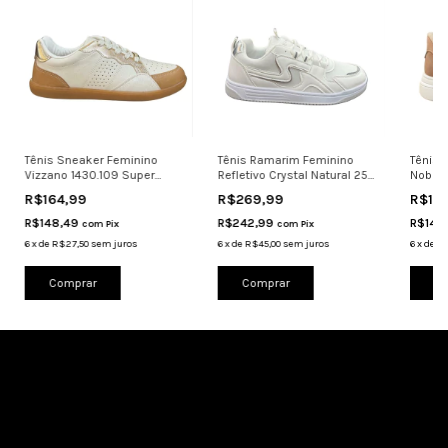
Tênis Sneaker Feminino
Tênis Ramarim Feminino
Tênis 
Vizzano 1430.109 Super
Refletivo Crystal Natural 25-
Nobuck
Estiloso
63131
Confor
R$164,99
R$269,99
R$15
R$148,49
R$242,99
R$143
com
Pix
com
Pix
6
x
de
R$27,50
sem juros
6
x
de
R$45,00
sem juros
6
x
de
R$
Comprar
Comprar
Co
Cadastre-se e receba nossas ofertas.