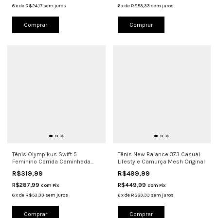
6
x
de
R$24,17
sem juros
6
x
de
R$53,33
sem juros
Comprar
Comprar
Tênis Olympikus Swift 5
Tênis New Balance 373 Casual
Feminino Corrida Caminhada
Lifestyle Camurça Mesh Original
Energy+ O
R$319,99
R$499,99
R$287,99
R$449,99
com
Pix
com
Pix
6
x
de
R$53,33
sem juros
6
x
de
R$83,33
sem juros
Comprar
Comprar