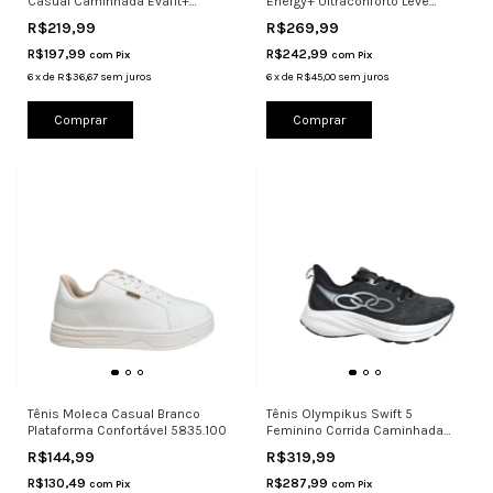
Casual Caminhada Evafit+
Energy+ Ultraconforto Leve
Ultraco
Origina
R$219,99
R$269,99
R$197,99
R$242,99
com
Pix
com
Pix
6
x
de
R$36,67
sem juros
6
x
de
R$45,00
sem juros
Comprar
Comprar
Tênis Moleca Casual Branco
Tênis Olympikus Swift 5
Plataforma Confortável 5835.100
Feminino Corrida Caminhada
Energy+
R$144,99
R$319,99
R$130,49
R$287,99
com
Pix
com
Pix