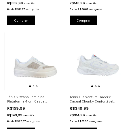
R$332,99
R$143,99
com
Pix
com
Pix
6
x
de
R$61,67
sem juros
6
x
de
R$26,67
sem juros
Comprar
Comprar
Tênis Vizzano Feminino
Tênis Fila Venture Tracer 2
Plataforma 4 cm Casual
Casual Chunky Confortável
1389.120
Branco
R$159,99
R$349,99
R$143,99
R$314,99
com
Pix
com
Pix
6
x
de
R$26,67
sem juros
6
x
de
R$58,33
sem juros