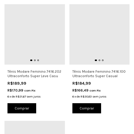
Tênis Modare Feminino 7416.202
Tênis Modare Feminino 7416.100
Ultraconforto Super Leve Casu
Ultraconforto Super Casual
R$189,99
R$184,99
R$170,99
R$166,49
com
Pix
com
Pix
6
x
de
R$31,67
sem juros
6
x
de
R$30,83
sem juros
Comprar
Comprar