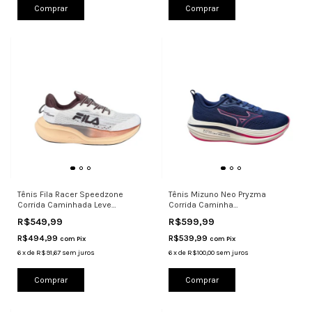
Comprar
Comprar
Tênis Fila Racer Speedzone
Tênis Mizuno Neo Pryzma
Corrida Caminhada Leve
Corrida Caminha
Respirável
Amortecimento Marinh
R$549,99
R$599,99
R$494,99
R$539,99
com
Pix
com
Pix
6
x
de
R$91,67
sem juros
6
x
de
R$100,00
sem juros
Comprar
Comprar