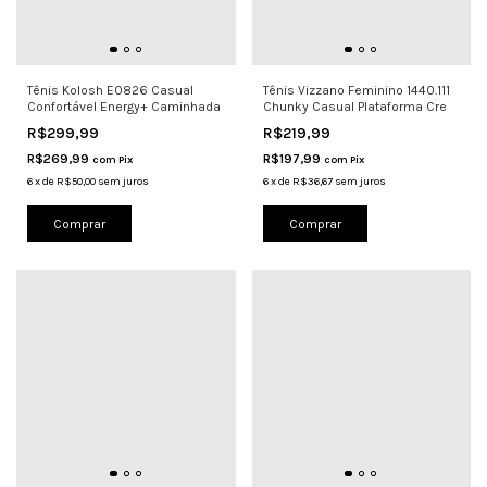
Tênis Kolosh E0826 Casual
Tênis Vizzano Feminino 1440.111
Confortável Energy+ Caminhada
Chunky Casual Plataforma Cre
R$299,99
R$219,99
R$269,99
R$197,99
com
Pix
com
Pix
6
x
de
R$50,00
sem juros
6
x
de
R$36,67
sem juros
Comprar
Comprar