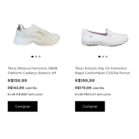
Tênis Moleca Feminino 5848
Tênis Kolosh Slip On Feminino
Flatform Cadarço Branco off
Napa Confortável C0531a Porcel
R$159,99
R$199,99
R$143,99
R$179,99
com
Pix
com
Pix
6
x
de
R$26,67
sem juros
6
x
de
R$33,33
sem juros
Comprar
Comprar