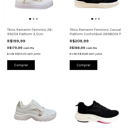
Tênis Ramarim Feminino 26-
Tênis Ramarim Feminino Casual
99204 Flatform 3,5cm
Flatform Confortável 2698204 P
R$199,99
R$209,99
R$179,99
R$188,99
com
Pix
com
Pix
6
x
de
R$33,33
sem juros
6
x
de
R$35,00
sem juros
Comprar
Comprar