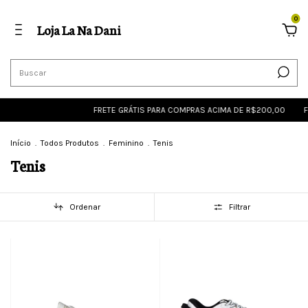
0
Loja La Na Dani
FRETE GRÁTIS PARA COMPRAS ACIMA DE R$200,00
FRETE GRÁ
Início
.
Todos Produtos
.
Feminino
.
Tenis
Tenis
Ordenar
Filtrar