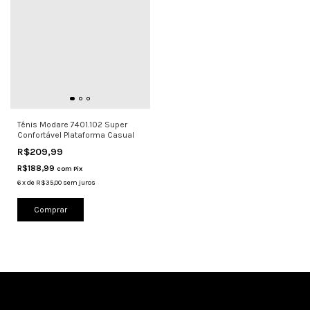
Tênis Modare 7401.102 Super
Confortável Plataforma Casual
R$209,99
R$188,99
com
Pix
6
x
de
R$35,00
sem juros
Comprar
Cadastre-se e receba nossas ofertas.