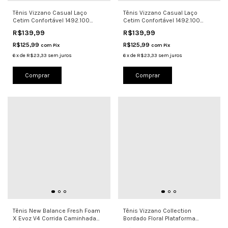
Tênis Vizzano Casual Laço
Tênis Vizzano Casual Laço
Cetim Confortável 1492.100
Cetim Confortável 1492.100
Camel
Versati
R$139,99
R$139,99
R$125,99
R$125,99
com
Pix
com
Pix
6
x
de
R$23,33
sem juros
6
x
de
R$23,33
sem juros
Comprar
Comprar
Tênis New Balance Fresh Foam
Tênis Vizzano Collection
X Evoz V4 Corrida Caminhada
Bordado Floral Plataforma
Pre
Noivas