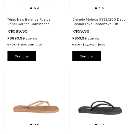
Tênis New Balance Fuelcell
Chinelo Moleca 5552.1200 Dedo
Rebel Corrida Caminhada
Casual Leve Confortável Off
Responsiv
R$989,99
R$59,99
R$890,99
R$53,99
com
Pix
com
Pix
6
x
de
R$165,00
sem juros
6
x
de
R$10,00
sem juros
Comprar
Comprar