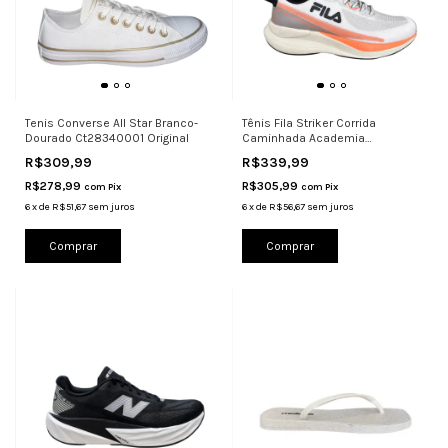
Tenis Converse All Star Branco-
Tênis Fila Striker Corrida
Dourado Ct28340001 Original
Caminhada Academia
Confortável
R$309,99
R$339,99
R$278,99
R$305,99
com
Pix
com
Pix
6
x
de
R$51,67
sem juros
6
x
de
R$56,67
sem juros
Comprar
Comprar