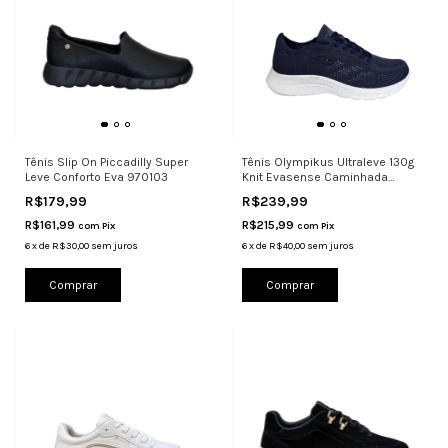
Tênis Slip On Piccadilly Super
Tênis Olympikus Ultraleve 130g
Leve Conforto Eva 970103
Knit Evasense Caminhada
Acade
R$179,99
R$239,99
R$161,99
R$215,99
com
Pix
com
Pix
6
x
de
R$30,00
sem juros
6
x
de
R$40,00
sem juros
Comprar
Comprar