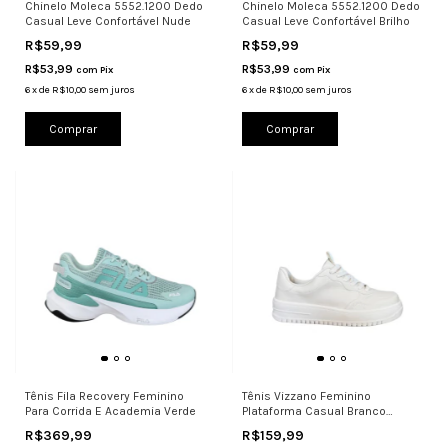
Chinelo Moleca 5552.1200 Dedo
Chinelo Moleca 5552.1200 Dedo
Casual Leve Confortável Nude
Casual Leve Confortável Brilho
R$59,99
R$59,99
R$53,99
R$53,99
com
Pix
com
Pix
6
x
de
R$10,00
sem juros
6
x
de
R$10,00
sem juros
Comprar
Comprar
Tênis Fila Recovery Feminino
Tênis Vizzano Feminino
Para Corrida E Academia Verde
Plataforma Casual Branco
1389.536
R$369,99
R$159,99