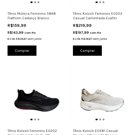
Tênis Moleca Feminino 5848
Tênis Kolosh Feminino E0202
Flatform Cadarço Branco
Casual Caminhada Evafit+
R$159,99
R$219,99
R$143,99
R$197,99
com
Pix
com
Pix
6
x
de
R$26,67
sem juros
6
x
de
R$36,67
sem juros
Comprar
Comprar
Tênis Kolosh Feminino E0202
Tênis Kolosh E0581 Casual