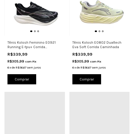
Tênis Kolosh Feminino E0921
Tênis Kolosh E0802 Dualtech
Running E-tpu+ Corrida
Eva Soft Corrida Caminhada
Caminhada
R$339,99
R$339,99
R$305,99
R$305,99
com
Pix
com
Pix
6
x
de
R$56,67
sem juros
6
x
de
R$56,67
sem juros
Comprar
Comprar