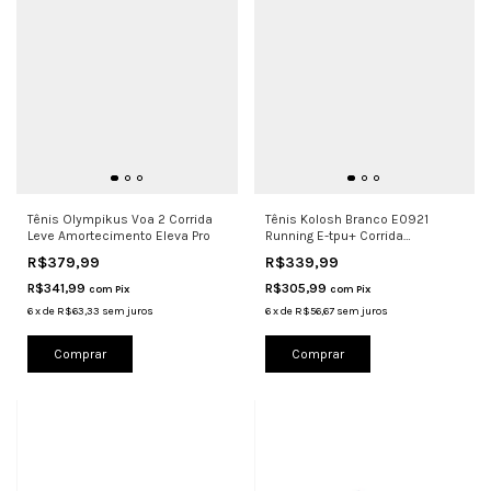
Tênis Olympikus Voa 2 Corrida
Tênis Kolosh Branco E0921
Leve Amortecimento Eleva Pro
Running E-tpu+ Corrida
Caminhada
R$379,99
R$339,99
R$341,99
R$305,99
com
Pix
com
Pix
6
x
de
R$63,33
sem juros
6
x
de
R$56,67
sem juros
Comprar
Comprar