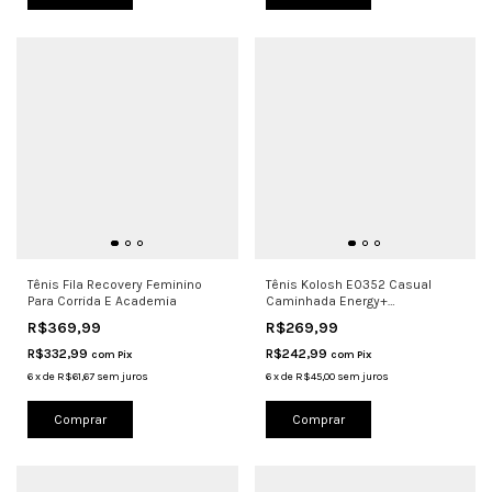
Tênis Fila Recovery Feminino
Tênis Kolosh E0352 Casual
Para Corrida E Academia
Caminhada Energy+
Ultraconforto
R$369,99
R$269,99
R$332,99
R$242,99
com
Pix
com
Pix
6
x
de
R$61,67
sem juros
6
x
de
R$45,00
sem juros
Comprar
Comprar