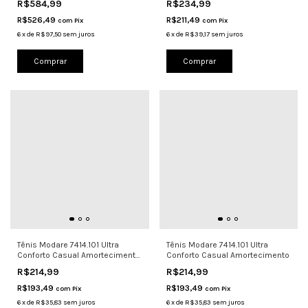
R$584,99
R$234,99
R$526,49
R$211,49
com
Pix
com
Pix
6
x
de
R$97,50
sem juros
6
x
de
R$39,17
sem juros
Comprar
Comprar
Tênis Modare 7414.101 Ultra
Tênis Modare 7414.101 Ultra
Conforto Casual Amortecimento
Conforto Casual Amortecimento
Of
R$214,99
R$214,99
R$193,49
R$193,49
com
Pix
com
Pix
6
x
de
R$35,83
sem juros
6
x
de
R$35,83
sem juros