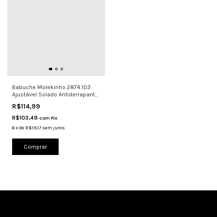
Babuche Molekinho 2874.103
Ajustável Solado Antiderrapante
m
R$114,99
R$103,49
com
Pix
6
x
de
R$19,17
sem juros
Comprar
Cadastre-se e receba nossas ofertas.