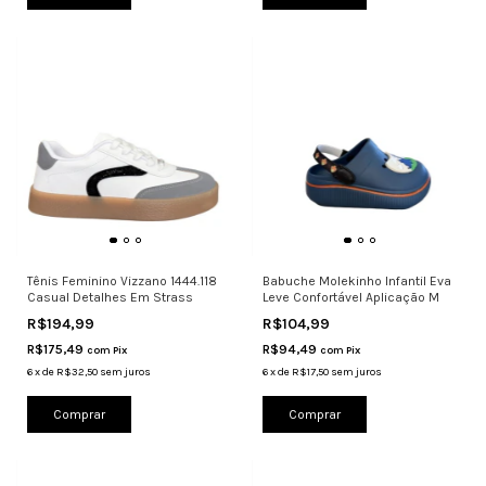
Tênis Feminino Vizzano 1444.118
Babuche Molekinho Infantil Eva
Casual Detalhes Em Strass
Leve Confortável Aplicação M
R$194,99
R$104,99
R$175,49
R$94,49
com
Pix
com
Pix
6
x
de
R$32,50
sem juros
6
x
de
R$17,50
sem juros
Comprar
Comprar