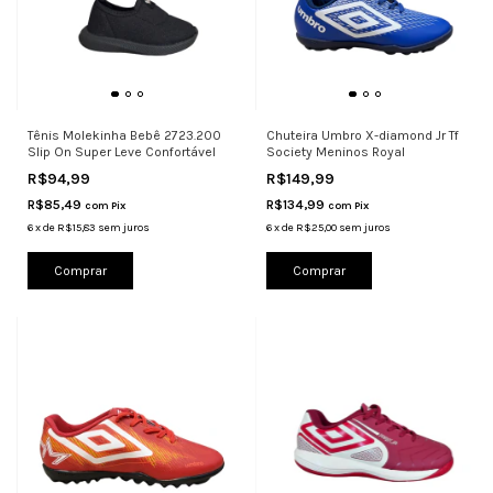
Tênis Molekinha Bebê 2723.200
Chuteira Umbro X-diamond Jr Tf
Slip On Super Leve Confortável
Society Meninos Royal
R$94,99
R$149,99
R$85,49
R$134,99
com
Pix
com
Pix
6
x
de
R$15,83
sem juros
6
x
de
R$25,00
sem juros
Comprar
Comprar