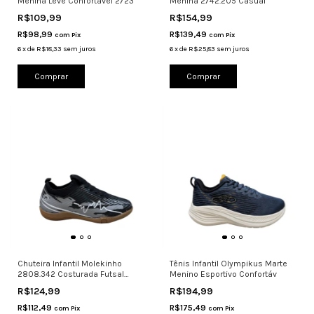
Menina Leve Confortável 2723
Menina 2742.205 Casual
R$109,99
R$154,99
R$98,99
R$139,49
com
Pix
com
Pix
6
x
de
R$18,33
sem juros
6
x
de
R$25,83
sem juros
Comprar
Comprar
Chuteira Infantil Molekinho
Tênis Infantil Olympikus Marte
2808.342 Costurada Futsal
Menino Esportivo Confortáv
Pretoc
R$124,99
R$194,99
R$112,49
R$175,49
com
Pix
com
Pix