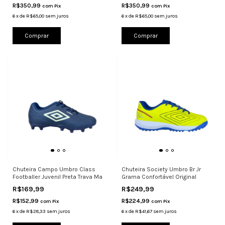
R$350,99
R$350,99
com
Pix
com
Pix
6
x
de
R$65,00
sem juros
6
x
de
R$65,00
sem juros
Comprar
Comprar
Chuteira Campo Umbro Class
Chuteira Society Umbro Br Jr
Footballer Juvenil Preta Trava Ma
Grama Confortável Original
R$169,99
R$249,99
R$152,99
R$224,99
com
Pix
com
Pix
6
x
de
R$28,33
sem juros
6
x
de
R$41,67
sem juros