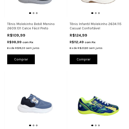
Tênis Molekinho Bebê Menino
Tênis Infantil Molekinho 2634.115
2609.131 Calce Fácil Preto
Casual Confortável
R$109,99
R$124,99
R$98,99
R$112,49
com
Pix
com
Pix
6
x
de
R$18,33
sem juros
6
x
de
R$20,83
sem juros
Comprar
Comprar