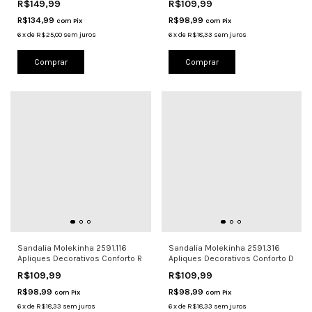
R$149,99
R$109,99
R$134,99
R$98,99
com
Pix
com
Pix
6
x
de
R$25,00
sem juros
6
x
de
R$18,33
sem juros
Comprar
Comprar
Sandalia Molekinha 2591.116
Sandalia Molekinha 2591.316
Apliques Decorativos Conforto R
Apliques Decorativos Conforto D
R$109,99
R$109,99
R$98,99
R$98,99
com
Pix
com
Pix
6
x
de
R$18,33
sem juros
6
x
de
R$18,33
sem juros