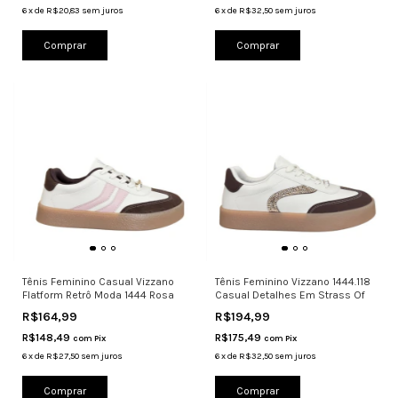
6
x
de
R$20,83
sem juros
6
x
de
R$32,50
sem juros
Comprar
Comprar
Tênis Feminino Casual Vizzano
Tênis Feminino Vizzano 1444.118
Flatform Retrô Moda 1444 Rosa
Casual Detalhes Em Strass Of
R$164,99
R$194,99
R$148,49
R$175,49
com
Pix
com
Pix
6
x
de
R$27,50
sem juros
6
x
de
R$32,50
sem juros
Comprar
Comprar