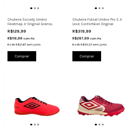
Chuteira Society Umbro
Chuteira Futsal Umbro Pro 5 Jr
Heatmap Jr Original Grama
Leve Confortável Original
Sintética V
R$129,99
R$319,99
R$116,99
R$287,99
com
Pix
com
Pix
6
x
de
R$21,67
sem juros
6
x
de
R$53,33
sem juros
Comprar
Comprar