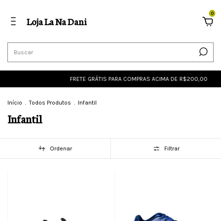
0
Loja La Na Dani
FRETE GRÁTIS PARA COMPRAS ACIMA DE R$200,00
FRETE G
Início
.
Todos Produtos
.
Infantil
Infantil
Ordenar
Filtrar