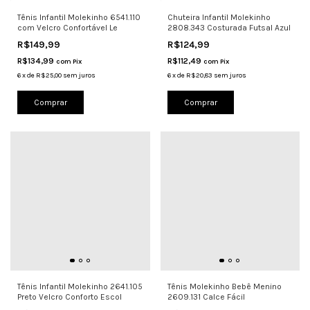
Tênis Infantil Molekinho 6541.110
Chuteira Infantil Molekinho
com Velcro Confortável Le
2808.343 Costurada Futsal Azul
R$149,99
R$124,99
R$134,99
R$112,49
com
Pix
com
Pix
6
x
de
R$25,00
sem juros
6
x
de
R$20,83
sem juros
Comprar
Comprar
Tênis Infantil Molekinho 2641.105
Tênis Molekinho Bebê Menino
Preto Velcro Conforto Escol
2609.131 Calce Fácil