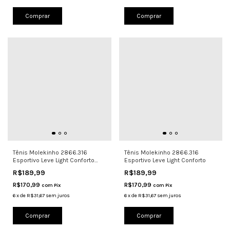
Comprar
Comprar
Tênis Molekinho 2866.316
Tênis Molekinho 2866.316
Esportivo Leve Light Conforto
Esportivo Leve Light Conforto
Preto
R$189,99
R$189,99
R$170,99
R$170,99
com
Pix
com
Pix
6
x
de
R$31,67
sem juros
6
x
de
R$31,67
sem juros
Comprar
Comprar