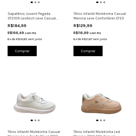
Sapatênis Juvenil Pegada
Tênis Infantil Molekinha Casual
372109 Levitech Leve Casual
Menina Leve Confortável 2723
Escolar
R$184,99
R$129,99
R$166,49
R$116,99
com
Pix
com
Pix
6
x
de
R$30,83
sem juros
6
x
de
R$21,67
sem juros
Comprar
Comprar
Tênis Infantil Molekinha Casual
Tênis Infantil Molekinha Led