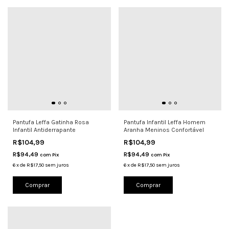
Pantufa Leffa Gatinha Rosa
Pantufa Infantil Leffa Homem
Infantil Antiderrapante
Aranha Meninos Confortável
R$104,99
R$104,99
R$94,49
R$94,49
com
Pix
com
Pix
6
x
de
R$17,50
sem juros
6
x
de
R$17,50
sem juros
Comprar
Comprar