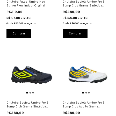
Chuteira Futsal Umbro Neo
Chuteira Society Umbro Pro 5
Striker Fiery Indoor Original
Bump Club Grama Sintética
Scoot
R$219,99
R$389,99
R$197,99
R$350,99
com
Pix
com
Pix
6
x
de
R$36,67
sem juros
6
x
de
R$65,00
sem juros
Comprar
Comprar
Chuteira Society Umbro Pro 5
Chuteira Society Umbro Pro 5
Bump Club Grama Sintética
Bump Club Adulto Grama
Limão
Sintética
R$389,99
R$389,99