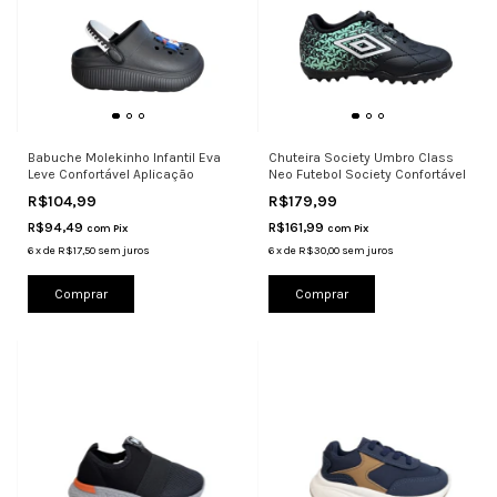
Babuche Molekinho Infantil Eva
Chuteira Society Umbro Class
Leve Confortável Aplicação
Neo Futebol Society Confortável
R$104,99
R$179,99
R$94,49
R$161,99
com
Pix
com
Pix
6
x
de
R$17,50
sem juros
6
x
de
R$30,00
sem juros
Comprar
Comprar