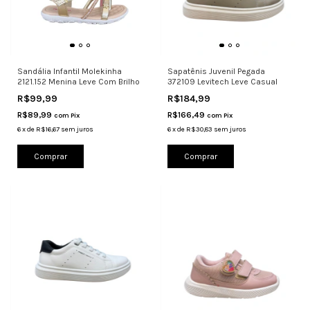
Sandália Infantil Molekinha
Sapatênis Juvenil Pegada
2121.152 Menina Leve Com Brilho
372109 Levitech Leve Casual
R$99,99
R$184,99
R$89,99
R$166,49
com
Pix
com
Pix
6
x
de
R$16,67
sem juros
6
x
de
R$30,83
sem juros
Comprar
Comprar