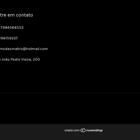
tre em contato
47984566553
996159227
dmodasmatriz@hotmail.com
 João Pedro Vieira, 200