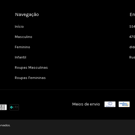
Navegação
En
Início
55
Masculino
47
Feminino
dl
Infantil
Rua
Roupas Masculinas
Roupas Femininas
Meios de envio
ervados.