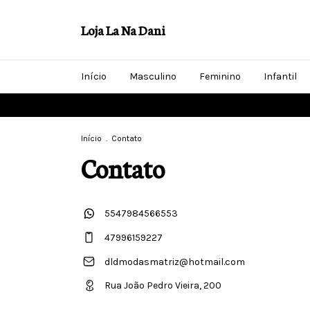
Loja La Na Dani
Início
Masculino
Feminino
Infantil
Início
.
Contato
Contato
5547984566553
47996159227
dldmodasmatriz@hotmail.com
Rua João Pedro Vieira, 200