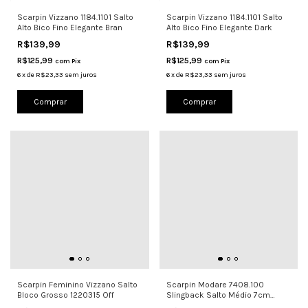
Scarpin Vizzano 1184.1101 Salto
Scarpin Vizzano 1184.1101 Salto
Alto Bico Fino Elegante Bran
Alto Bico Fino Elegante Dark
R$139,99
R$139,99
R$125,99
R$125,99
com
Pix
com
Pix
6
x
de
R$23,33
sem juros
6
x
de
R$23,33
sem juros
Comprar
Comprar
Scarpin Feminino Vizzano Salto
Scarpin Modare 7408.100
Bloco Grosso 1220315 Off
Slingback Salto Médio 7cm
Conforto