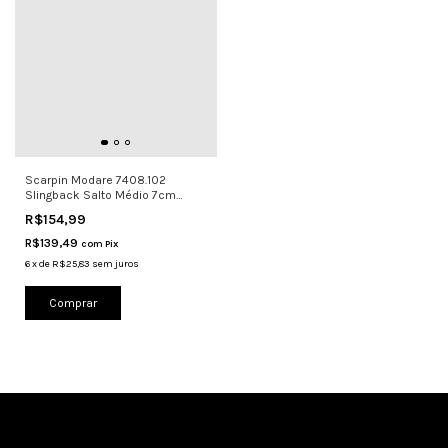
Scarpin Modare 7408.102
Slingback Salto Médio 7cm
Conforto
R$154,99
R$139,49
com
Pix
6
x
de
R$25,83
sem juros
Comprar
Cadastre-se e receba nossas ofertas.