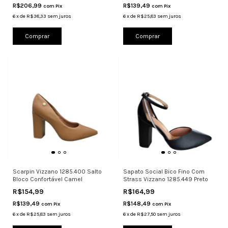
R$206,99
R$139,49
com
Pix
com
Pix
6
x
de
R$38,33
sem juros
6
x
de
R$25,83
sem juros
Comprar
Comprar
Scarpin Vizzano 1285.400 Salto
Sapato Social Bico Fino Com
Bloco Confortável Camel
Strass Vizzano 1285.449 Preto
R$154,99
R$164,99
R$139,49
R$148,49
com
Pix
com
Pix
6
x
de
R$25,83
sem juros
6
x
de
R$27,50
sem juros