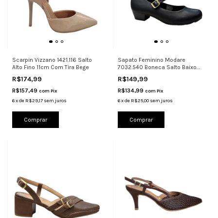
Scarpin Vizzano 1421.116 Salto
Sapato Feminino Modare
Alto Fino 11cm Com Tira Bege
7032.540 Boneca Salto Baixo
Conforto
R$174,99
R$149,99
R$157,49
R$134,99
com
Pix
com
Pix
6
x
de
R$29,17
sem juros
6
x
de
R$25,00
sem juros
Comprar
Comprar