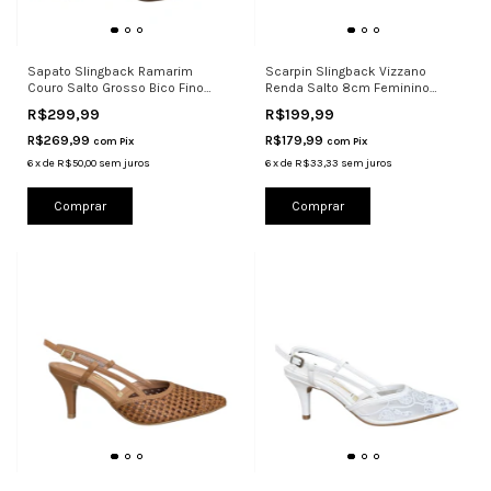
Sapato Slingback Ramarim
Scarpin Slingback Vizzano
Couro Salto Grosso Bico Fino
Renda Salto 8cm Feminino
Elegan
1185.1463
R$299,99
R$199,99
R$269,99
R$179,99
com
Pix
com
Pix
6
x
de
R$50,00
sem juros
6
x
de
R$33,33
sem juros
Comprar
Comprar