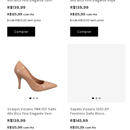
Alto Bico Fino Elegante Turm
Alto Bico Fino Elegante Impe
R$139,99
R$139,99
R$125,99
R$125,99
com
Pix
com
Pix
6
x
de
R$23,33
sem juros
6
x
de
R$23,33
sem juros
Comprar
Comprar
Scarpin Vizzano 1184.1101 Salto
Sapato Vizzano 1220.317
Alto Bico Fino Elegante Vern
Feminino Salto Bloco
Confortável Pre
R$139,99
R$145,99
R$125,99
R$131,39
com
Pix
com
Pix