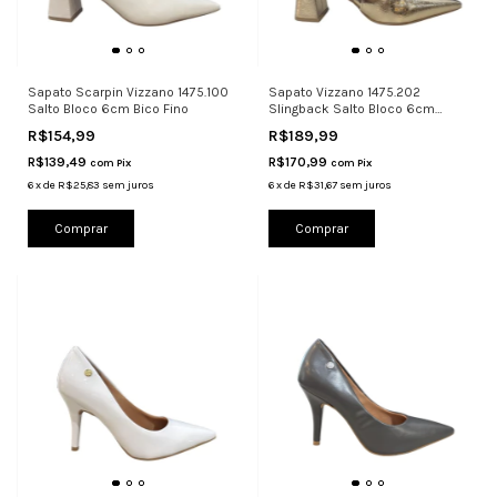
Sapato Scarpin Vizzano 1475.100
Sapato Vizzano 1475.202
Salto Bloco 6cm Bico Fino
Slingback Salto Bloco 6cm
Metalizado
R$154,99
R$189,99
R$139,49
R$170,99
com
Pix
com
Pix
6
x
de
R$25,83
sem juros
6
x
de
R$31,67
sem juros
Comprar
Comprar