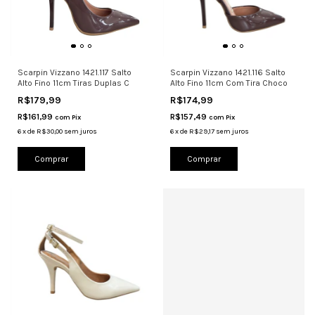
Scarpin Vizzano 1421.117 Salto
Scarpin Vizzano 1421.116 Salto
Alto Fino 11cm Tiras Duplas C
Alto Fino 11cm Com Tira Choco
R$179,99
R$174,99
R$161,99
R$157,49
com
Pix
com
Pix
6
x
de
R$30,00
sem juros
6
x
de
R$29,17
sem juros
Comprar
Comprar