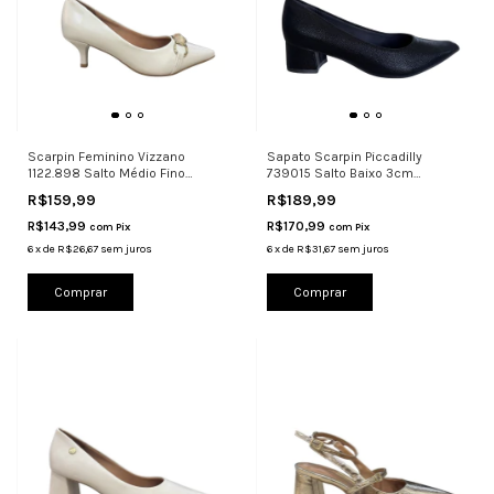
Scarpin Feminino Vizzano
Sapato Scarpin Piccadilly
1122.898 Salto Médio Fino
739015 Salto Baixo 3cm
Elegante
Confortável
R$159,99
R$189,99
R$143,99
R$170,99
com
Pix
com
Pix
6
x
de
R$26,67
sem juros
6
x
de
R$31,67
sem juros
Comprar
Comprar