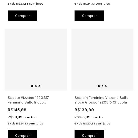
6
x
de
R$23,33
sem juros
6
x
de
R$24,33
sem juros
Comprar
Comprar
Sapato Vizzano 1220.317
Scarpin Feminino Vizzano Salto
Feminino Salto Bloco
Bloco Grosso 1220315 Chocola
Confortável Car
R$145,99
R$139,99
R$131,39
R$125,99
com
Pix
com
Pix
6
x
de
R$24,33
sem juros
6
x
de
R$23,33
sem juros
Comprar
Comprar