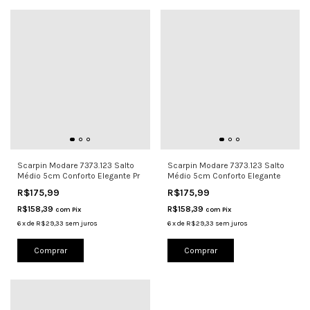
Scarpin Modare 7373.123 Salto
Scarpin Modare 7373.123 Salto
Médio 5cm Conforto Elegante Pr
Médio 5cm Conforto Elegante
R$175,99
R$175,99
R$158,39
R$158,39
com
Pix
com
Pix
6
x
de
R$29,33
sem juros
6
x
de
R$29,33
sem juros
Comprar
Comprar