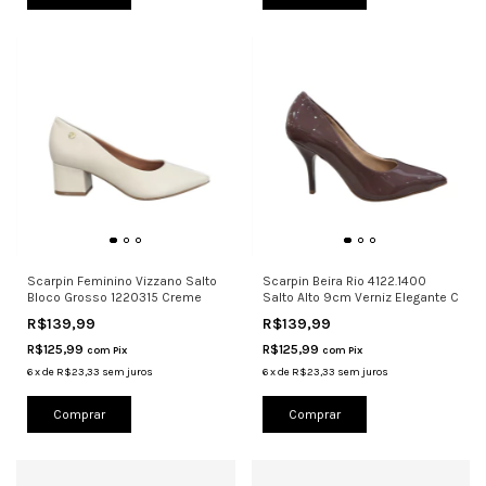
Scarpin Feminino Vizzano Salto
Scarpin Beira Rio 4122.1400
Bloco Grosso 1220315 Creme
Salto Alto 9cm Verniz Elegante C
R$139,99
R$139,99
R$125,99
R$125,99
com
Pix
com
Pix
6
x
de
R$23,33
sem juros
6
x
de
R$23,33
sem juros
Comprar
Comprar