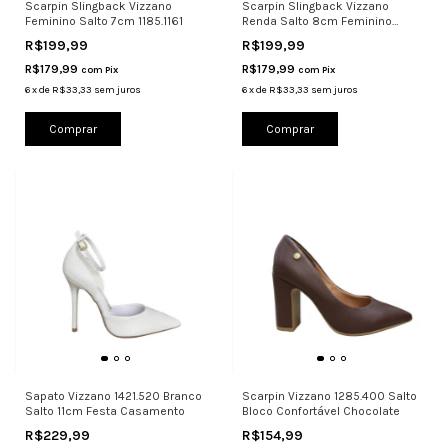
Scarpin Slingback Vizzano
Scarpin Slingback Vizzano
Feminino Salto 7cm 1185.1161
Renda Salto 8cm Feminino
1185.1463
R$199,99
R$199,99
R$179,99
R$179,99
com
Pix
com
Pix
6
x
de
R$33,33
sem juros
6
x
de
R$33,33
sem juros
Comprar
Comprar
Sapato Vizzano 1421.520 Branco
Scarpin Vizzano 1285.400 Salto
Salto 11cm Festa Casamento
Bloco Confortável Chocolate
R$229,99
R$154,99