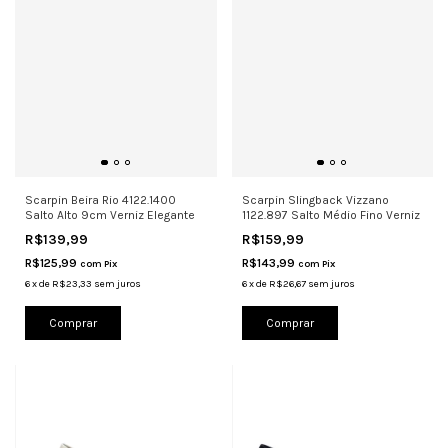
Scarpin Beira Rio 4122.1400
Scarpin Slingback Vizzano
Salto Alto 9cm Verniz Elegante
1122.897 Salto Médio Fino Verniz
R$139,99
R$159,99
R$125,99
R$143,99
com
Pix
com
Pix
6
x
de
R$23,33
sem juros
6
x
de
R$26,67
sem juros
Comprar
Comprar