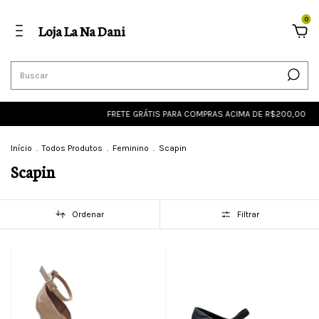
0
Loja La Na Dani
FRETE GRÁTIS PARA COMPRAS ACIMA DE R$200,00
FRETE 
Início
.
Todos Produtos
.
Feminino
.
Scapin
Scapin
Ordenar
Filtrar