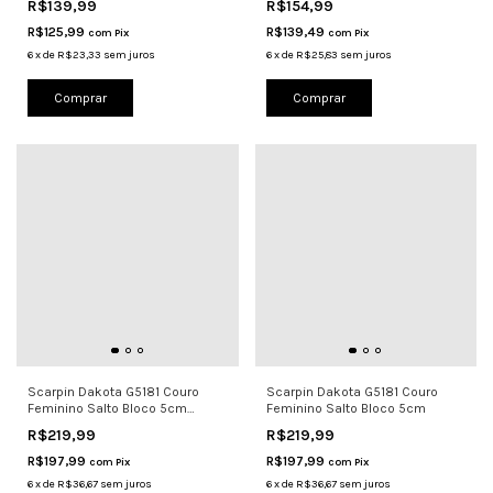
R$139,99
R$154,99
R$125,99
R$139,49
com
Pix
com
Pix
6
x
de
R$23,33
sem juros
6
x
de
R$25,83
sem juros
Comprar
Comprar
Scarpin Dakota G5181 Couro
Scarpin Dakota G5181 Couro
Feminino Salto Bloco 5cm
Feminino Salto Bloco 5cm
Mousse
R$219,99
R$219,99
R$197,99
R$197,99
com
Pix
com
Pix
6
x
de
R$36,67
sem juros
6
x
de
R$36,67
sem juros