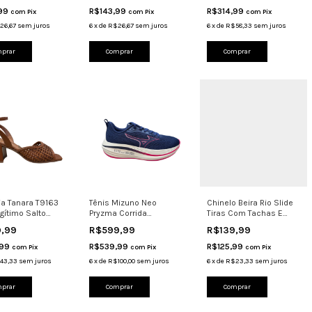
,99
R$143,99
R$314,99
com
Pix
com
Pix
com
Pix
26,67
sem juros
6
x
de
R$26,67
sem juros
6
x
de
R$58,33
sem juros
prar
Comprar
Comprar
ia Tanara T9163
Tênis Mizuno Neo
Chinelo Beira Rio Slide
gítimo Salto
Pryzma Corrida
Tiras Com Tachas E
6cm Elegante
Caminha
Fivela 8578.102 P
9,99
R$599,99
R$139,99
Amortecimento Marinh
,99
R$539,99
R$125,99
com
Pix
com
Pix
com
Pix
43,33
sem juros
6
x
de
R$100,00
sem juros
6
x
de
R$23,33
sem juros
prar
Comprar
Comprar