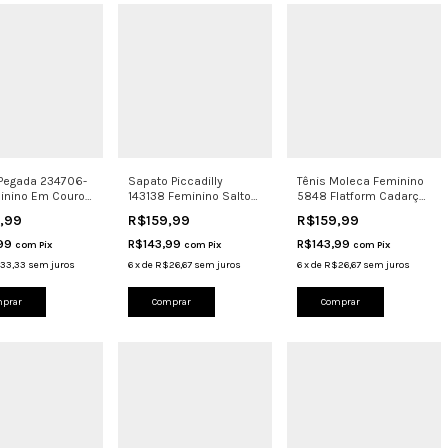
 Pegada 234706-
Sapato Piccadilly
Tênis Moleca Feminino
inino Em Couro
143138 Feminino Salto
5848 Flatform Cadarço
o 2 Fivelas
Anabela 3cm Conforto
Branco off
9,99
R$159,99
R$159,99
,99
R$143,99
R$143,99
com
Pix
com
Pix
com
Pix
33,33
sem juros
6
x
de
R$26,67
sem juros
6
x
de
R$26,67
sem juros
prar
Comprar
Comprar