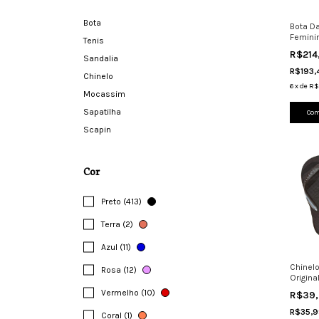
Bota
Bota D
Femini
Tenis
Zíper 
R$214
Sandalia
R$193
Chinelo
6
x
de
R$
Mocassim
Sapatilha
Com
Scapin
Cor
Preto (413)
Terra (2)
Azul (11)
Chinel
Rosa (12)
Origina
Vermelho (10)
R$39
R$35,
Coral (1)