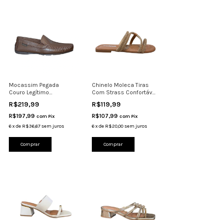
Mocassim Pegada
Chinelo Moleca Tiras
Couro Legítimo
Com Strass Confortável
Costurado Calce Fácil
Casual 5570 Came
R$219,99
R$119,99
140773
R$197,99
R$107,99
com
Pix
com
Pix
6
x
de
R$36,67
sem juros
6
x
de
R$20,00
sem juros
Comprar
Comprar