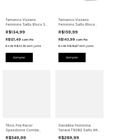
Tamanco Vizzano
Tamanco Vizzano
Feminino Salto Bloco 5
Feminino Salto Bloco
Cm Conforto 6428.148
3cm Metalizado
R$134,99
R$159,99
6454.246
R$121,49
R$143,99
com
Pix
com
Pix
6
x
de
R$22,50
sem juros
6
x
de
R$26,67
sem juros
Comprar
Comprar
Tênis Fila Racer
Sandália Feminina
Speedzone Corrida
Tanara T9282 Salto Alto
Caminhada Leve
Metalizada Festa
R$549,99
R$289,99
Respirável