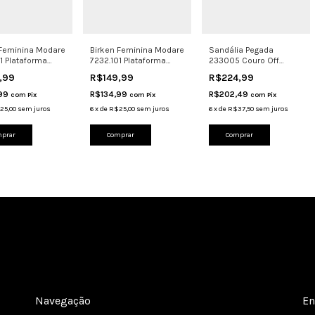
 Feminina Modare
Birken Feminina Modare
Sandália Pegada
1 Plataforma
7232.101 Plataforma
233005 Couro Off
om Fivelas
Leve Com Fivelas
White Solado
,99
R$149,99
R$224,99
Confortável
,99
R$134,99
R$202,49
com
Pix
com
Pix
com
Pix
25,00
sem juros
6
x
de
R$25,00
sem juros
6
x
de
R$37,50
sem juros
prar
Comprar
Comprar
Navegação
En