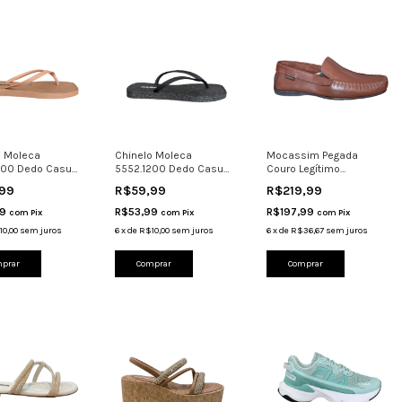
o Moleca
Chinelo Moleca
Mocassim Pegada
200 Dedo Casual
5552.1200 Dedo Casual
Couro Legítimo
onfortável Nude
Leve Confortável Brilho
Costurado Calce 140773
,99
R$59,99
R$219,99
99
R$53,99
R$197,99
com
Pix
com
Pix
com
Pix
10,00
sem juros
6
x
de
R$10,00
sem juros
6
x
de
R$36,67
sem juros
prar
Comprar
Comprar