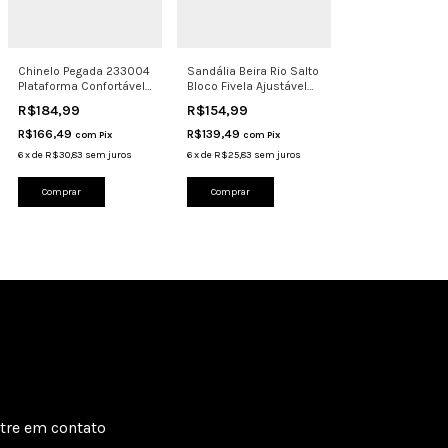
Chinelo Pegada 233004
Sandália Beira Rio Salto
Plataforma Confortável
Bloco Fivela Ajustável
Leve Anatômico
Confortáve
R$184,99
R$154,99
R$166,49
R$139,49
com
Pix
com
Pix
6
x
de
R$30,83
sem juros
6
x
de
R$25,83
sem juros
Comprar
Comprar
tre em contato