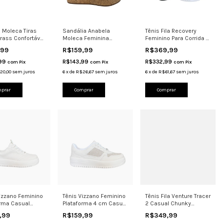
 Moleca Tiras
Sandália Anabela
Tênis Fila Recovery
rass Confortável
Moleca Feminina
Feminino Para Corrida E
 5570.105
Plataforma Cortiça
Academia Verde
,99
R$159,99
R$369,99
5566.109
,99
R$143,99
R$332,99
com
Pix
com
Pix
com
Pix
20,00
sem juros
6
x
de
R$26,67
sem juros
6
x
de
R$61,67
sem juros
prar
Comprar
Comprar
Vizzano Feminino
Tênis Vizzano Feminino
Tênis Fila Venture Tracer
orma Casual
Plataforma 4 cm Casual
2 Casual Chunky
 1389.536
1389.120
Confortável Branco
,99
R$159,99
R$349,99