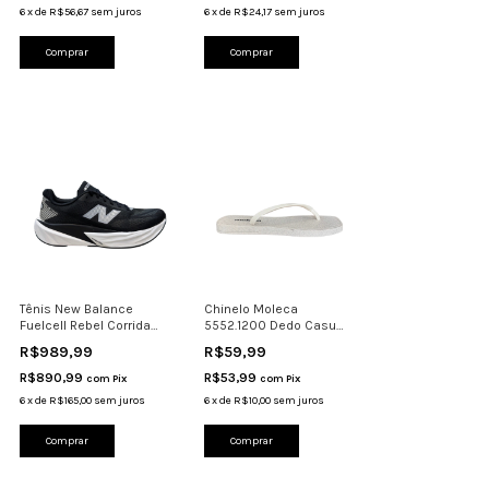
6
x
de
R$56,67
sem juros
6
x
de
R$24,17
sem juros
Comprar
Comprar
Tênis New Balance
Chinelo Moleca
Fuelcell Rebel Corrida
5552.1200 Dedo Casual
Caminhada Responsiv
Leve Confortável Off
R$989,99
R$59,99
R$890,99
R$53,99
com
Pix
com
Pix
6
x
de
R$165,00
sem juros
6
x
de
R$10,00
sem juros
Comprar
Comprar