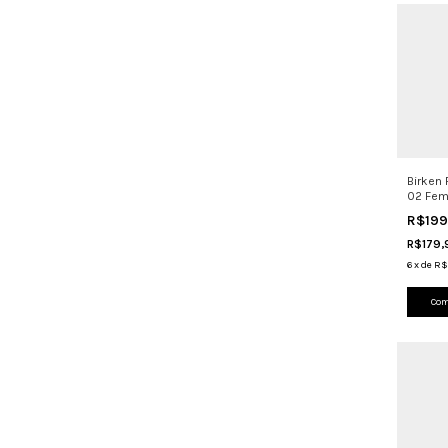
Birken
02 Fem
Legítim
R$19
R$179
6
x
de
R$
Com