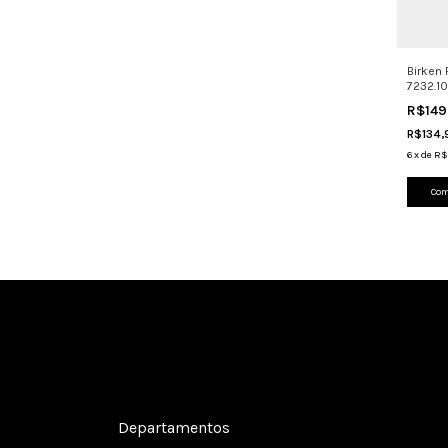
Birken
7232.10
Leve C
R$149
R$134
6
x
de
R$
Com
Cadastre-se e receba nossas ofertas.
Departamentos