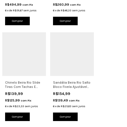
R$494,99
R$260,99
com
Pix
com
Pix
6
x
de
R$91,67
sem juros
6
x
de
R$48,33
sem juros
Comprar
Comprar
Chinelo Beira Rio Slide
Sandália Beira Rio Salto
Tiras Com Tachas E
Bloco Fivela Ajustável
Fivela 8578.102
Confortável
R$139,99
R$154,99
R$125,99
R$139,49
com
Pix
com
Pix
6
x
de
R$23,33
sem juros
6
x
de
R$25,83
sem juros
Comprar
Comprar