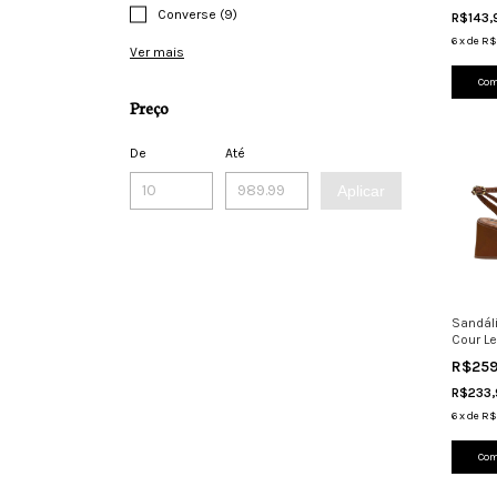
Converse (9)
R$143
6
x
de
R$
Ver mais
Com
Preço
De
Até
Aplicar
Sandál
Cour Le
Bloco 
R$25
R$233
6
x
de
R$
Com