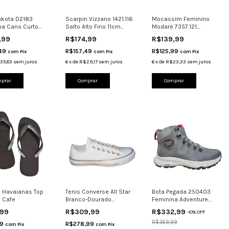
akota D2183
Scarpin Vizzano 1421.116
Mocassim Feminino
na Cano Curto
Salto Alto Fino 11cm
Modare 7357.121
Médio
Com Tira Bege
Dourado Verde
,99
R$174,99
R$139,99
,49
R$157,49
R$125,99
com
Pix
com
Pix
com
Pix
35,83
sem juros
6
x
de
R$29,17
sem juros
6
x
de
R$23,33
sem juros
prar
Comprar
Comprar
o Havaianas Top
Tenis Converse All Star
Bota Pegada 250403
l Cafe
Branco-Dourado
Feminina Adventure
Ct28340001 Original
Couro Levitech
,99
R$309,99
R$332,99
-
10
%
OFF
R$369,99
99
R$278,99
com
Pix
com
Pix