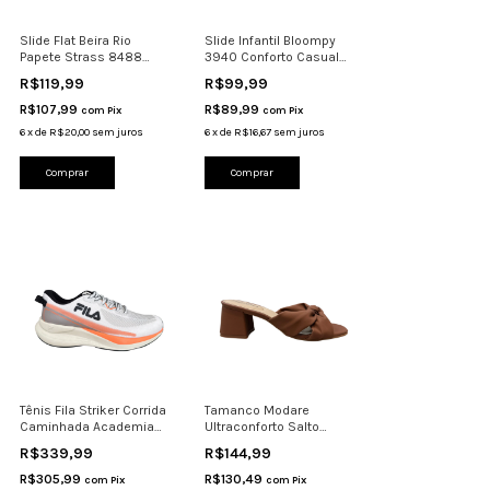
Slide Flat Beira Rio
Slide Infantil Bloompy
Papete Strass 8488
3940 Conforto Casual
Brilho Preto-Cristal
Antiderrapante
R$119,99
R$99,99
R$107,99
R$89,99
com
Pix
com
Pix
6
x
de
R$20,00
sem juros
6
x
de
R$16,67
sem juros
Comprar
Comprar
Tênis Fila Striker Corrida
Tamanco Modare
Caminhada Academia
Ultraconforto Salto
Confortável
Bloco 7172.131 Confortáv
R$339,99
R$144,99
R$305,99
R$130,49
com
Pix
com
Pix