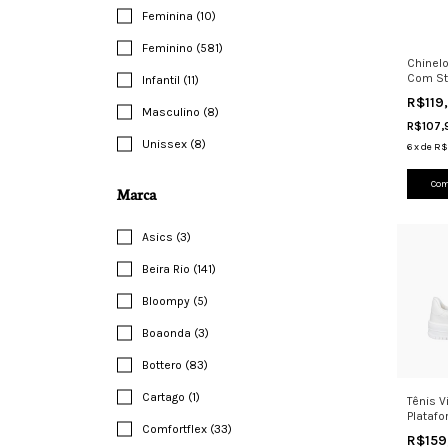
Feminina (10)
Feminino (581)
Chinelo
Com St
Infantil (11)
Casual
R$119
Masculino (8)
R$107
Unissex (8)
6
x
de
R$
Com
Marca
Asics (3)
Beira Rio (141)
Bloompy (5)
Boaonda (3)
Bottero (83)
Cartago (1)
Tênis 
Plataf
Comfortflex (33)
Branco
R$159