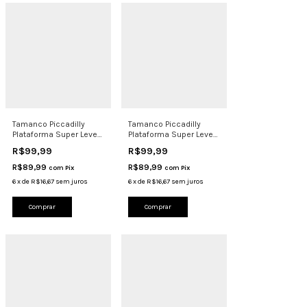
Tamanco Piccadilly
Tamanco Piccadilly
Plataforma Super Leve
Plataforma Super Leve
Eva 5,5cm C246003 C
Eva 5,5cm C246003 N
R$99,99
R$99,99
R$89,99
R$89,99
com
Pix
com
Pix
6
x
de
R$16,67
sem juros
6
x
de
R$16,67
sem juros
Comprar
Comprar