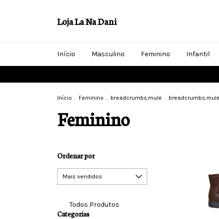
Loja La Na Dani
Início
Masculino
Feminino
Infantil
Início
.
Feminino
.
breadcrumbs.mule
.
breadcrumbs.mule-
Feminino
Ordenar por
Todos Produtos
Categorias