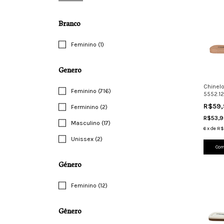
Branco
Feminino (1)
Genero
Chinel
Feminino (716)
5552.1
Leve C
R$59
Ferminino (2)
R$53,
Masculino (17)
6
x
de
R$
Unissex (2)
Com
Género
Feminino (12)
Gênero