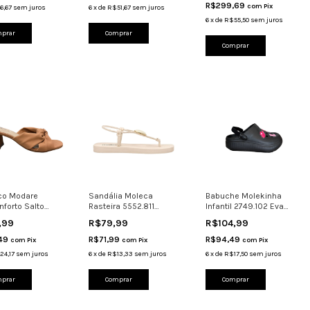
R$299,69
com
Pix
6,67
sem juros
6
x
de
R$51,67
sem juros
6
x
de
R$55,50
sem juros
prar
Comprar
Comprar
co Modare
Sandália Moleca
Babuche Molekinha
nforto Salto
Rasteira 5552.811
Infantil 2749.102 Eva
172.131
Metalizado Confortável
Confortável Preto
,99
R$79,99
R$104,99
táve
,49
R$71,99
R$94,49
com
Pix
com
Pix
com
Pix
24,17
sem juros
6
x
de
R$13,33
sem juros
6
x
de
R$17,50
sem juros
prar
Comprar
Comprar