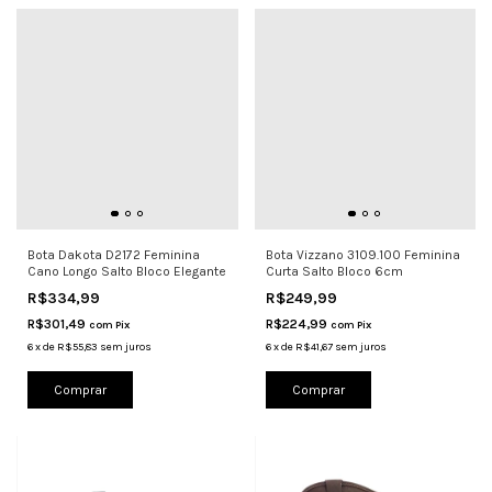
Bota Dakota D2172 Feminina
Bota Vizzano 3109.100 Feminina
Cano Longo Salto Bloco Elegante
Curta Salto Bloco 6cm
R$334,99
R$249,99
R$301,49
R$224,99
com
Pix
com
Pix
6
x
de
R$55,83
sem juros
6
x
de
R$41,67
sem juros
Comprar
Comprar