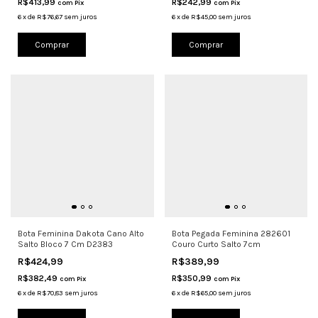
R$413,99
R$242,99
com
Pix
com
Pix
6
x
de
R$76,67
sem juros
6
x
de
R$45,00
sem juros
Comprar
Comprar
Bota Feminina Dakota Cano Alto
Bota Pegada Feminina 282601
Salto Bloco 7 Cm D2383
Couro Curto Salto 7cm
R$424,99
R$389,99
R$382,49
R$350,99
com
Pix
com
Pix
6
x
de
R$70,83
sem juros
6
x
de
R$65,00
sem juros