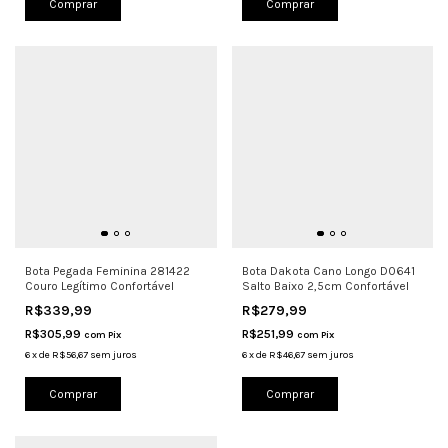
Comprar
Comprar
Bota Pegada Feminina 281422
Bota Dakota Cano Longo D0641
Couro Legítimo Confortável
Salto Baixo 2,5cm Confortável
R$339,99
R$279,99
R$305,99
R$251,99
com
Pix
com
Pix
6
x
de
R$56,67
sem juros
6
x
de
R$46,67
sem juros
Comprar
Comprar