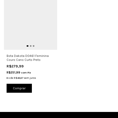
Bota Dakota D0461 Feminina
Couro Cano Curto Preto
R$279,99
R$251,99
com
Pix
6
x
de
R$46,67
sem juros
Comprar