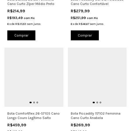
Cano Curto Zíper Médio Preto
Cano Curto Confortável
R$214,99
R$279,99
R$193,49
R$251,99
com
Pix
com
Pix
6
x
de
R$35,83
sem juros
6
x
de
R$46,67
sem juros
Comprar
Comprar
Bota Comfortflex 26-57105 Cano
Bota Piccadilly 117102 Feminina
Longo Couro Legítimo Salto
Cano Curto Anabela
R$459,99
R$269,99