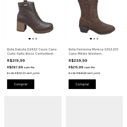
Bota Dakota D2432 Couro Cano
Bota Feminina Moleca 5353.201
Curto Salto Bloco Confortável
Cano Médio Western
Confortável
R$319,99
R$239,99
R$287,99
R$215,99
com
Pix
com
Pix
6
x
de
R$53,33
sem juros
6
x
de
R$40,00
sem juros
Comprar
Comprar