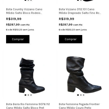
Bota Country Vizzano Cano
Bota Vizzano 3112.101 Cano
Médio Salto Bloco Rodeio
Médio Drapeado Salto Fino 8cm
Conforto
Cam
R$319,99
R$319,99
R$287,99
R$287,99
com
Pix
com
Pix
6
x
de
R$53,33
sem juros
6
x
de
R$53,33
sem juros
Comprar
Comprar
Bota Beira Rio Feminina 9076.112
Bota Feminina Pegada Frontier
Cano Médio Salto Bloco Pret
Cano Médio Couro Preto