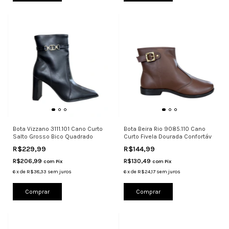
Bota Vizzano 3111.101 Cano Curto
Bota Beira Rio 9085.110 Cano
Salto Grosso Bico Quadrado
Curto Fivela Dourada Confortáv
R$229,99
R$144,99
R$206,99
R$130,49
com
Pix
com
Pix
6
x
de
R$38,33
sem juros
6
x
de
R$24,17
sem juros
Comprar
Comprar