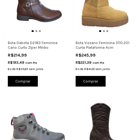
Bota Dakota D2183 Feminina
Bota Vizzano Feminina 3110.201
Cano Curto Zíper Médio
Curta Plataforma 4cm
R$214,99
R$245,99
R$193,49
R$221,39
com
Pix
com
Pix
6
x
de
R$35,83
sem juros
6
x
de
R$41,00
sem juros
Comprar
Comprar