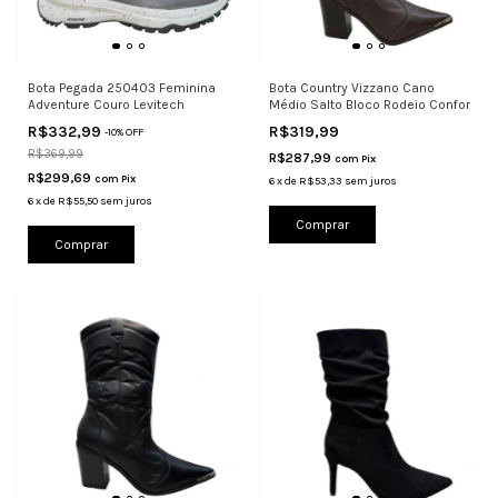
Bota Pegada 250403 Feminina
Bota Country Vizzano Cano
Adventure Couro Levitech
Médio Salto Bloco Rodeio Confor
R$332,99
R$319,99
-
10
%
OFF
R$369,99
R$287,99
com
Pix
R$299,69
com
Pix
6
x
de
R$53,33
sem juros
6
x
de
R$55,50
sem juros
Comprar
Comprar