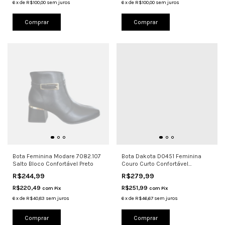
6
x
de
R$100,00
sem juros
6
x
de
R$100,00
sem juros
Comprar
Comprar
Bota Feminina Modare 7082.107
Bota Dakota D0451 Feminina
Salto Bloco Confortável Preto
Couro Curto Confortável
Chocolate
R$244,99
R$279,99
R$220,49
R$251,99
com
Pix
com
Pix
6
x
de
R$40,83
sem juros
6
x
de
R$46,67
sem juros
Comprar
Comprar