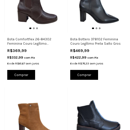
Bota Comfortflex 26-84302
Bota Bottero 378102 Feminina
Feminina Couro Legítimo
Couro Legítimo Preta Salto Gros
Chelsea Sa
R$369,99
R$469,99
R$332,99
R$422,99
com
Pix
com
Pix
6
x
de
R$61,67
sem juros
6
x
de
R$78,33
sem juros
Comprar
Comprar