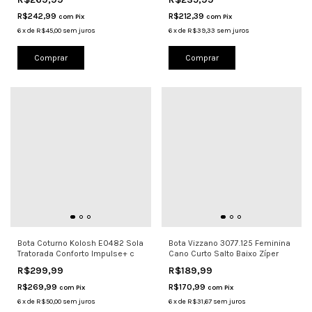
R$242,99
R$212,39
com
Pix
com
Pix
6
x
de
R$45,00
sem juros
6
x
de
R$39,33
sem juros
Comprar
Comprar
Bota Coturno Kolosh E0482 Sola
Bota Vizzano 3077.125 Feminina
Tratorada Conforto Impulse+ c
Cano Curto Salto Baixo Zíper
R$299,99
R$189,99
R$269,99
R$170,99
com
Pix
com
Pix
6
x
de
R$50,00
sem juros
6
x
de
R$31,67
sem juros