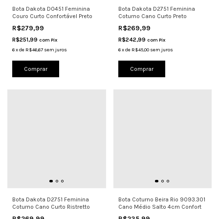
Bota Dakota D0451 Feminina
Bota Dakota D2751 Feminina
Couro Curto Confortável Preto
Coturno Cano Curto Preto
R$279,99
R$269,99
R$251,99
R$242,99
com
Pix
com
Pix
6
x
de
R$46,67
sem juros
6
x
de
R$45,00
sem juros
Comprar
Comprar
Bota Dakota D2751 Feminina
Bota Coturno Beira Rio 9093.301
Coturno Cano Curto Ristretto
Cano Médio Salto 4cm Confort
R$269,99
R$235,99