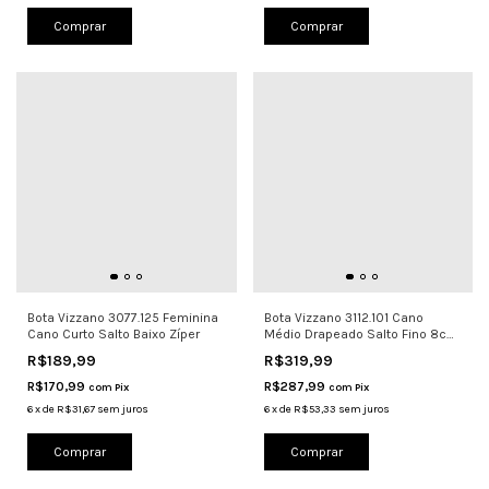
Comprar
Comprar
Bota Vizzano 3077.125 Feminina
Bota Vizzano 3112.101 Cano
Cano Curto Salto Baixo Zíper
Médio Drapeado Salto Fino 8cm
Caf
R$189,99
R$319,99
R$170,99
R$287,99
com
Pix
com
Pix
6
x
de
R$31,67
sem juros
6
x
de
R$53,33
sem juros
Comprar
Comprar