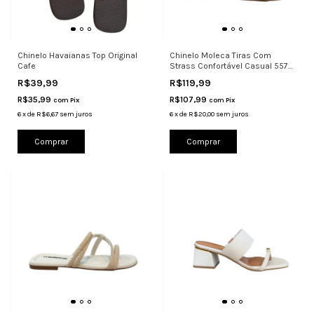
Chinelo Havaianas Top Original
Chinelo Moleca Tiras Com
Cafe
Strass Confortável Casual 5570
Came
R$39,99
R$119,99
R$35,99
R$107,99
com
Pix
com
Pix
6
x
de
R$6,67
sem juros
6
x
de
R$20,00
sem juros
Comprar
Comprar