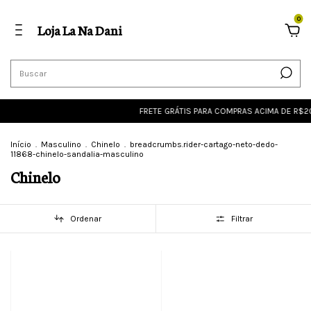
0
Loja La Na Dani
FRETE GRÁTIS PARA COMPRAS ACIMA DE R$200,00
Início
.
Masculino
.
Chinelo
.
breadcrumbs.rider-cartago-neto-dedo-
11868-chinelo-sandalia-masculino
Chinelo
Ordenar
Filtrar