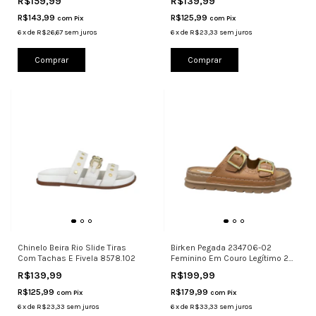
R$159,99
R$139,99
R$143,99
R$125,99
com
Pix
com
Pix
6
x
de
R$26,67
sem juros
6
x
de
R$23,33
sem juros
Comprar
Comprar
Chinelo Beira Rio Slide Tiras
Birken Pegada 234706-02
Com Tachas E Fivela 8578.102
Feminino Em Couro Legítimo 2
Fivelas
R$139,99
R$199,99
R$125,99
R$179,99
com
Pix
com
Pix
6
x
de
R$23,33
sem juros
6
x
de
R$33,33
sem juros