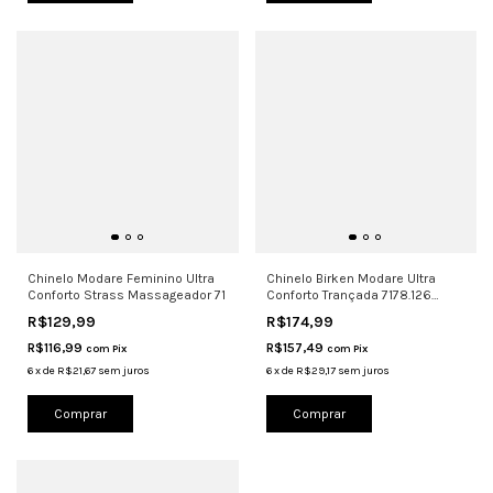
Chinelo Modare Feminino Ultra
Chinelo Birken Modare Ultra
Conforto Strass Massageador 71
Conforto Trançada 7178.126
Natural
R$129,99
R$174,99
R$116,99
R$157,49
com
Pix
com
Pix
6
x
de
R$21,67
sem juros
6
x
de
R$29,17
sem juros
Comprar
Comprar