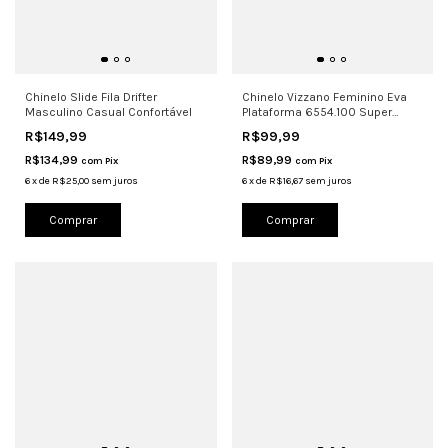
Chinelo Slide Fila Drifter
Chinelo Vizzano Feminino Eva
Masculino Casual Confortável
Plataforma 6554.100 Super
Choco
R$149,99
R$99,99
R$134,99
R$89,99
com
Pix
com
Pix
6
x
de
R$25,00
sem juros
6
x
de
R$16,67
sem juros
Comprar
Comprar