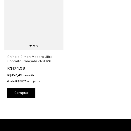
Chinelo Birken Modare Ultra
Conforto Trançada 7178.126
R$174,99
R$157,49
com
Pix
6
x
de
R$29,17
sem juros
Comprar