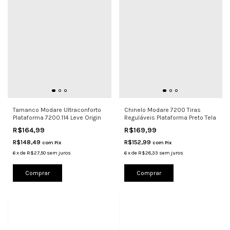
Tamanco Modare Ultraconforto
Chinelo Modare 7200 Tiras
Plataforma 7200.114 Leve Origin
Reguláveis Plataforma Preto Tela
R$164,99
R$169,99
R$148,49
R$152,99
com
Pix
com
Pix
6
x
de
R$27,50
sem juros
6
x
de
R$28,33
sem juros
Comprar
Comprar