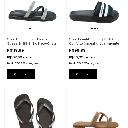
Slide Flat Beira Rio Papete
Slide Infantil Bloompy 3940
Strass 8488 Brilho Preto-Cristal
Conforto Casual Antiderrapante
R$119,99
R$99,99
R$107,99
R$89,99
com
Pix
com
Pix
6
x
de
R$20,00
sem juros
6
x
de
R$16,67
sem juros
Comprar
Comprar