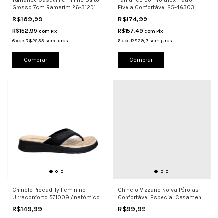
Tamanco Casual Feminino Salto
Tamanco Comfortflex Flatform
Grosso 7cm Ramarim 26-31201
Fivela Confortável 25-46303
R$169,99
R$174,99
R$152,99
R$157,49
com
Pix
com
Pix
6
x
de
R$28,33
sem juros
6
x
de
R$29,17
sem juros
Comprar
Comprar
Chinelo Piccadilly Feminino
Chinelo Vizzano Noiva Pérolas
Ultraconforto 571009 Anatômico
Confortável Especial Casamen
R$149,99
R$99,99