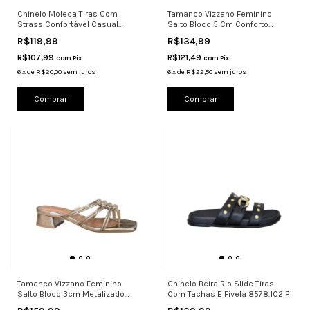
Chinelo Moleca Tiras Com
Tamanco Vizzano Feminino
Strass Confortável Casual
Salto Bloco 5 Cm Conforto
5570.105
6428.148
R$119,99
R$134,99
R$107,99
R$121,49
com
Pix
com
Pix
6
x
de
R$20,00
sem juros
6
x
de
R$22,50
sem juros
Comprar
Comprar
Tamanco Vizzano Feminino
Chinelo Beira Rio Slide Tiras
Salto Bloco 3cm Metalizado
Com Tachas E Fivela 8578.102 P
6454.246