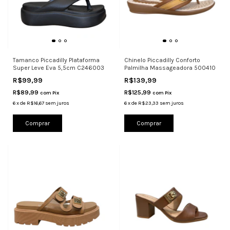
Tamanco Piccadilly Plataforma
Chinelo Piccadilly Conforto
Super Leve Eva 5,5cm C246003
Palmilha Massageadora 500410
R$99,99
R$139,99
R$89,99
R$125,99
com
Pix
com
Pix
6
x
de
R$16,67
sem juros
6
x
de
R$23,33
sem juros
Comprar
Comprar