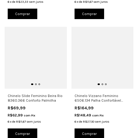
6
x
de
R$23,33
sem juros
6
x
de
R$11,67
sem juros
Comprar
Comprar
Chinelo Slide Feminino Beira Rio
Chinelo Vizzano Feminino
8360.366 Conforto Palmilha
6506.134 Palha Confortável
Oferta
R$69,99
R$164,99
R$62,99
R$148,49
com
Pix
com
Pix
6
x
de
R$11,67
sem juros
6
x
de
R$27,50
sem juros
Comprar
Comprar