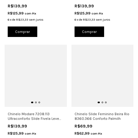
Pret
Avel
R$139,99
R$139,99
R$125,99
R$125,99
com
Pix
com
Pix
6
x
de
R$23,33
sem juros
6
x
de
R$23,33
sem juros
Comprar
Comprar
Chinelo Modare 7208.113
Chinelo Slide Feminino Beira Rio
Ultraconforto Slide Fivela Leve
8360.366 Conforto Palmilh
Maci
R$139,99
R$69,99
R$125,99
R$62,99
com
Pix
com
Pix