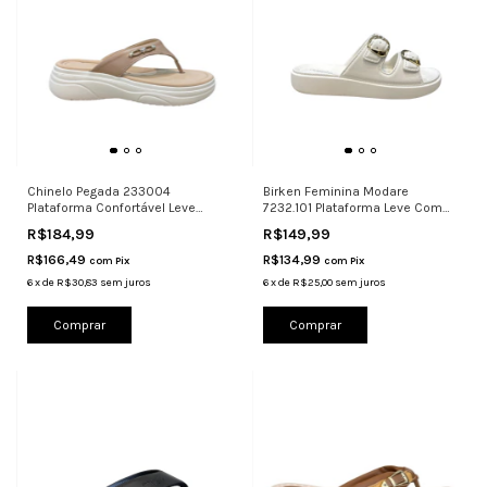
Chinelo Pegada 233004
Birken Feminina Modare
Plataforma Confortável Leve
7232.101 Plataforma Leve Com
Anatômico
Fivelas
R$184,99
R$149,99
R$166,49
R$134,99
com
Pix
com
Pix
6
x
de
R$30,83
sem juros
6
x
de
R$25,00
sem juros
Comprar
Comprar