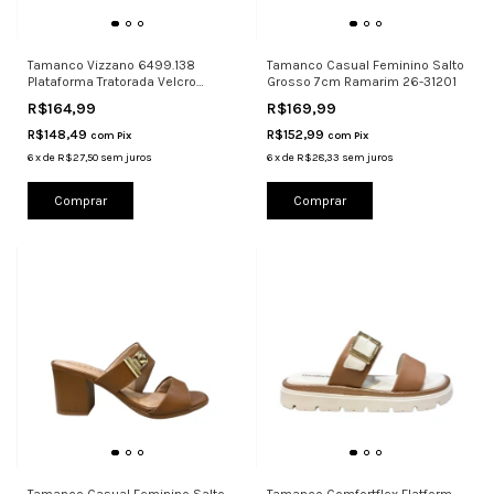
Tamanco Vizzano 6499.138
Tamanco Casual Feminino Salto
Plataforma Tratorada Velcro
Grosso 7cm Ramarim 26-31201
Comfort
R$164,99
R$169,99
R$148,49
R$152,99
com
Pix
com
Pix
6
x
de
R$27,50
sem juros
6
x
de
R$28,33
sem juros
Comprar
Comprar