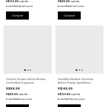
R$134,99
R$89,99
com
Pix
com
Pix
6
x
de
R$25,00
sem juros
6
x
de
R$16,67
sem juros
Comprar
Comprar
Chinelo Vizzano Noiva Pérolas
Sandália Modare Feminina
Confortável Especial
Birken Fivelas Ajustáveis
Casamento
7223.106
R$99,99
R$149,99
R$89,99
R$134,99
com
Pix
com
Pix
6
x
de
R$16,67
sem juros
6
x
de
R$25,00
sem juros