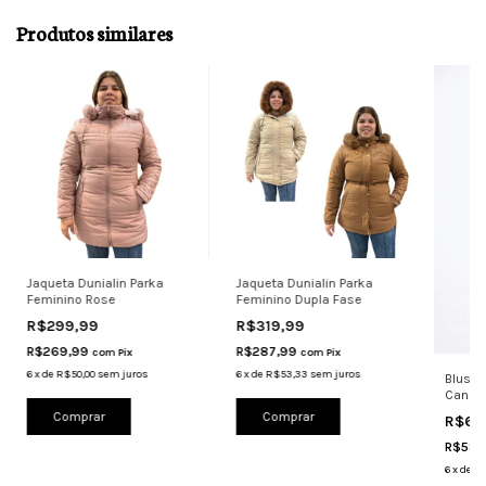
Produtos similares
Jaqueta Dunialin Parka
Jaqueta Dunialin Parka
Feminino Rose
Feminino Dupla Fase
R$299,99
R$319,99
R$269,99
R$287,99
com
Pix
com
Pix
6
x
de
R$50,00
sem juros
6
x
de
R$53,33
sem juros
Blusa 
Canel
Manga
Comprar
Comprar
R$64
R$58,
6
x
de
R$