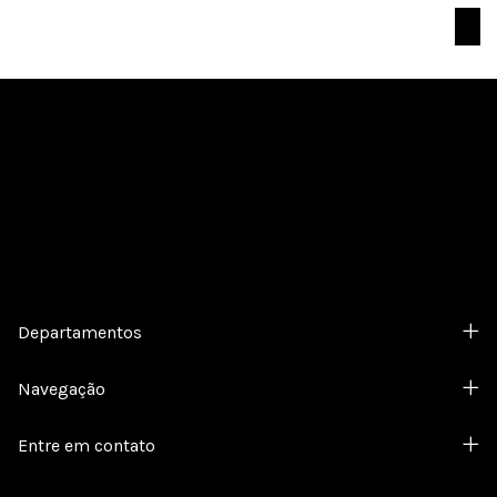
Co
Cadastre-se e receba nossas ofertas.
Departamentos
Navegação
Entre em contato