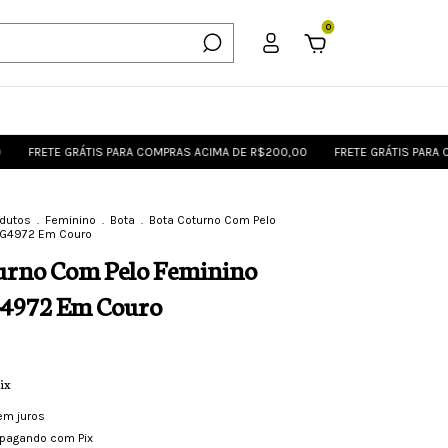
0
E GRÁTIS PARA COMPRAS ACIMA DE R$200,00
FRETE GRÁTIS PARA COMPRAS
odutos
.
Feminino
.
Bota
.
Bota Coturno Com Pelo
 G4972 Em Couro
urno Com Pelo Feminino
G4972 Em Couro
ix
em juros
pagando com Pix