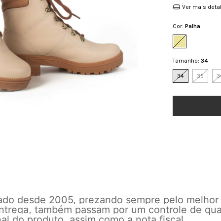
Ver mais deta
Cor:
Palha
Tamanho:
34
34
35
3
cado desde 2005, prezando sempre pelo melhor
 entrega, também passam por um controle de qu
l do produto, assim como a nota fiscal.