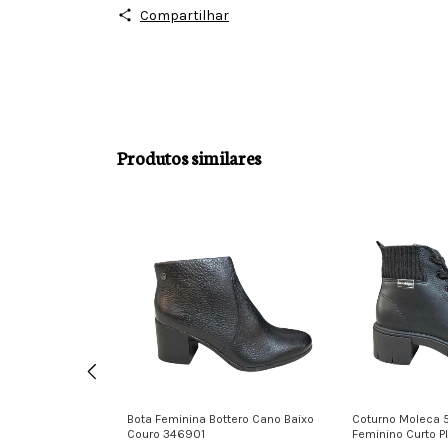
Compartilhar
Produtos similares
e Couro salto
Bota Feminina Bottero Cano Baixo
Coturno Moleca 
Couro 346901
Feminino Curto P