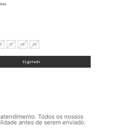
lhes
6
37
38
39
 atendimento. Todos os nossos
alidade antes de serem enviado.