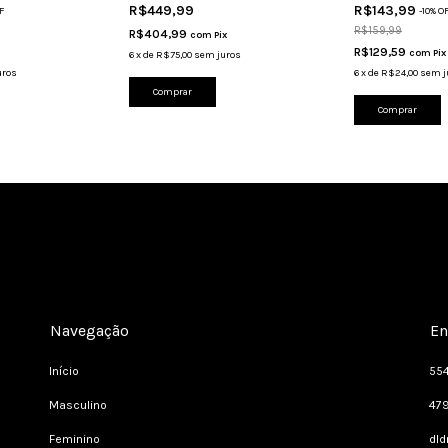
R$449,99
R$143,99
F
-
10
%
O
R$159,99
R$404,99
com
Pix
R$129,59
com
Pix
6
x
de
R$75,00
sem juros
uros
6
x
de
R$24,00
sem j
Comprar
Comprar
Navegação
En
Início
55
Masculino
47
Feminino
dl