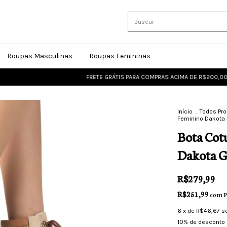
Roupas Masculinas
Roupas Femininas
FRETE GRÁTIS PARA COMPRAS ACIMA DE R$200,00
FRET
Início
.
Todos Pr
Feminino Dakota
Bota Cot
Dakota 
R$279,99
R$251,99
com
P
6
x de
R$46,67
s
10% de desconto