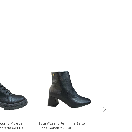
oturno Moleca
Bota Vizzano Feminina Salto
Bota Coturno R
nforto 5344.102
Bloco Genebra 3098
Salto Bloco Con