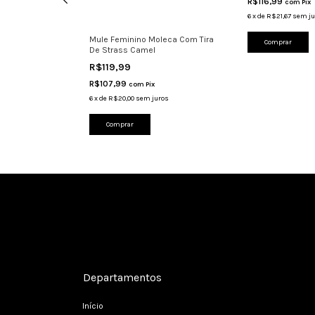
R$116,99
com
Pix
6
x
de
R$21,67
sem ju
 Ramarim 24-
Mule Feminino Moleca Com Tira
Comprar
gante
De Strass Camel
R$119,99
R$107,99
com
Pix
ros
6
x
de
R$20,00
sem juros
Comprar
Cadastre-se e receba nossas ofertas.
Departamentos
Início