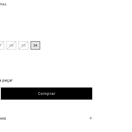
lhes
7
38
39
34
a peça!
nvio