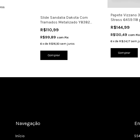
ros
Papete Vizzano 3 
Slide Sandalia Dakota Com
Strass 6459.118 
Tramados Metalizado Y8382
R$144,99
Estiloso
R$110,99
R$130,49
com
Pix
R$99,89
com
Pix
6
x
de
R$24,17
sem j
6
x
de
R$18,50
sem juros
Comprar
Comprar
Navegação
En
Início
55