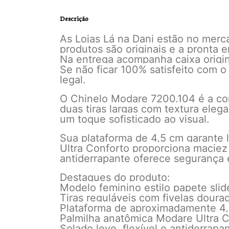
Descrição
As Lojas Lá na Dani estão no mer
produtos são originais e a pronta
Na entrega acompanha caixa origina
Se não ficar 100% satisfeito com o
legal.
O Chinelo Modare 7200.104 é a com
duas tiras largas com textura eleg
um toque sofisticado ao visual.
Sua plataforma de 4,5 cm garante 
Ultra Conforto proporciona maciez
antiderrapante oferece segurança 
Destaques do produto:
Modelo feminino estilo papete slid
Tiras reguláveis com fivelas doura
Plataforma de aproximadamente 4
Palmilha anatômica Modare Ultra 
Solado leve, flexível e antiderrapa