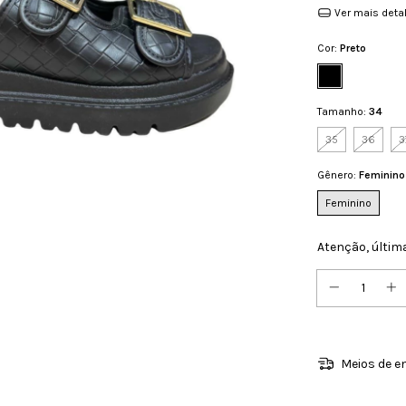
Ver mais deta
Cor:
Preto
Tamanho:
34
35
36
3
Gênero:
Feminino
Feminino
Atenção, últim
Meios de e