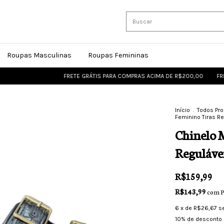
Roupas Masculinas
Roupas Femininas
FRETE GRÁTIS PARA COMPRAS ACIMA DE R$200,00
FRETE GRÁTI
Início
.
Todos Pr
Feminino Tiras Re
Chinelo 
Reguláve
R$159,99
R$143,99
com
P
6
x de
R$26,67
s
10% de desconto