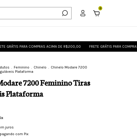
0
S PARA COMPRAS ACIMA DE R$200,00
FRETE GRÁTIS PARA COMPRAS ACIMA D
odutos
.
Feminino
.
Chinelo
.
Chinelo Modare 7200
guláveis Plataforma
Modare 7200 Feminino Tiras
is Plataforma
ix
em juros
pagando com Pix