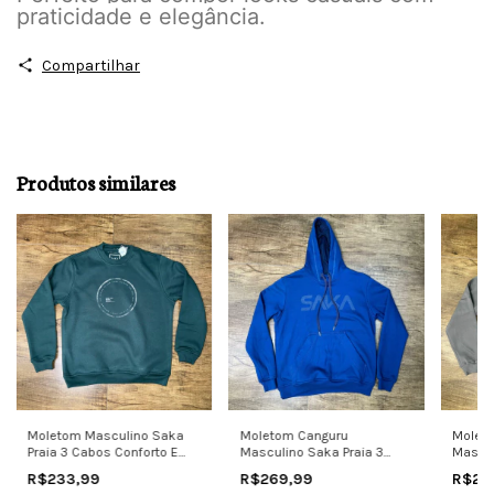
praticidade e elegância.
Compartilhar
Produtos similares
Moletom Masculino Saka
Moletom Canguru
Molet
Praia 3 Cabos Conforto E
Masculino Saka Praia 3
Mascul
Estilo Verde
Cabos Com Capuz
Cabos
R$233,99
R$269,99
R$29