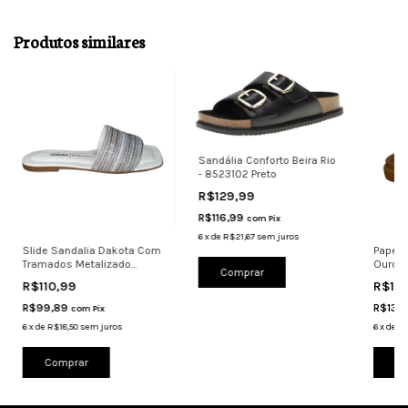
Produtos similares
Sandália Conforto Beira Rio
- 8523102 Preto
R$129,99
R$116,99
com
Pix
6
x
de
R$21,67
sem juros
Slide Sandalia Dakota Com
Papete
Tramados Metalizado
Ouro C
Comprar
Y8382 Estiloso
6510.1
R$110,99
R$14
R$99,89
R$130
com
Pix
6
x
de
R$18,50
sem juros
6
x
de
R$
Comprar
Co