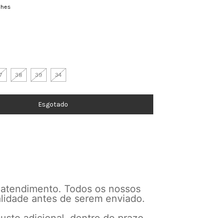
lhes
7
38
39
34
 atendimento. Todos os nossos
alidade antes de serem enviado.