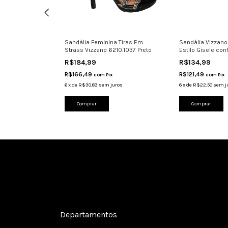
a Rasteira
Sandália Feminina Tiras Em
Sandália Vizzano 
s - 5462111
Strass Vizzano 6210.1037 Preto
Estilo Gisele con
R$184,99
R$134,99
R$166,49
R$121,49
com
Pix
com
Pix
ros
6
x
de
R$30,83
sem juros
6
x
de
R$22,50
sem j
Comprar
Comprar
Cadastre-se e receba nossas ofertas.
Departamentos