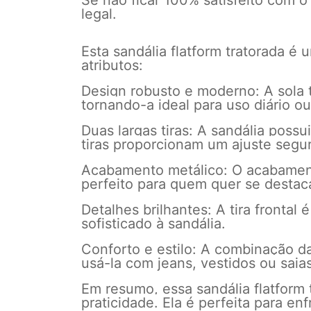
Se não ficar 100% satisfeito com o
legal.
Esta sandália flatform tratorada é
atributos:
Design robusto e moderno: A sola t
tornando-a ideal para uso diário o
Duas largas tiras: A sandália possu
tiras proporcionam um ajuste segur
Acabamento metálico: O acabamento
perfeito para quem quer se destaca
Detalhes brilhantes: A tira front
sofisticado à sandália.
Conforto e estilo: A combinação d
usá-la com jeans, vestidos ou saia
Em resumo, essa sandália flatform
praticidade. Ela é perfeita para enf