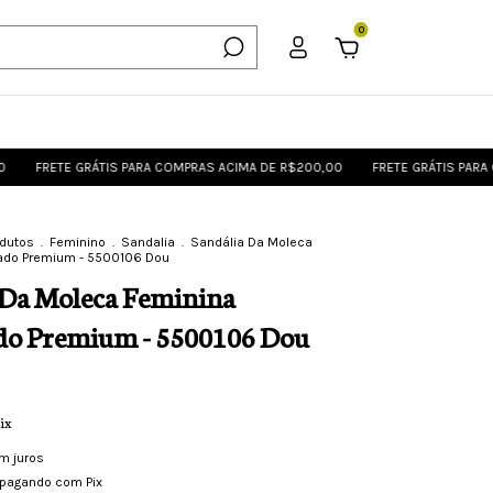
0
TE GRÁTIS PARA COMPRAS ACIMA DE R$200,00
FRETE GRÁTIS PARA COMPRA
odutos
.
Feminino
.
Sandalia
.
Sandália Da Moleca
zado Premium - 5500106 Dou
 Da Moleca Feminina
do Premium - 5500106 Dou
ix
m juros
pagando com Pix