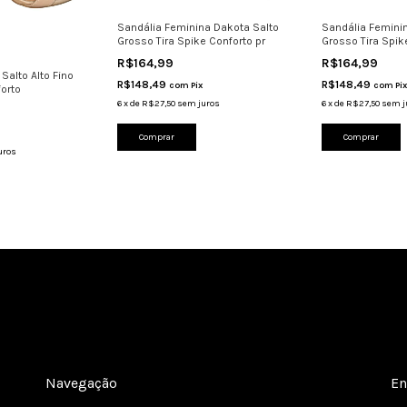
Sandália Feminina Dakota Salto
Sandália Femini
Grosso Tira Spike Conforto pr
Grosso Tira Spik
R$164,99
R$164,99
Salto Alto Fino
R$148,49
R$148,49
com
Pix
com
Pix
forto
6
x
de
R$27,50
sem juros
6
x
de
R$27,50
sem j
Comprar
Comprar
uros
Navegação
En