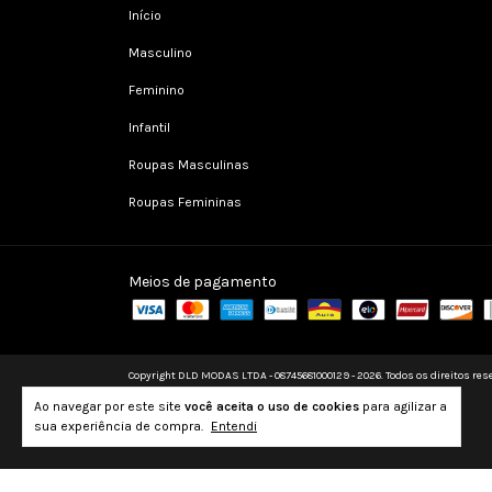
Início
Masculino
Feminino
Infantil
Roupas Masculinas
Roupas Femininas
Meios de pagamento
Copyright DLD MODAS LTDA - 08745681000129 - 2026. Todos os direitos res
Ao navegar por este site
você aceita o uso de cookies
para agilizar a
sua experiência de compra.
Entendi