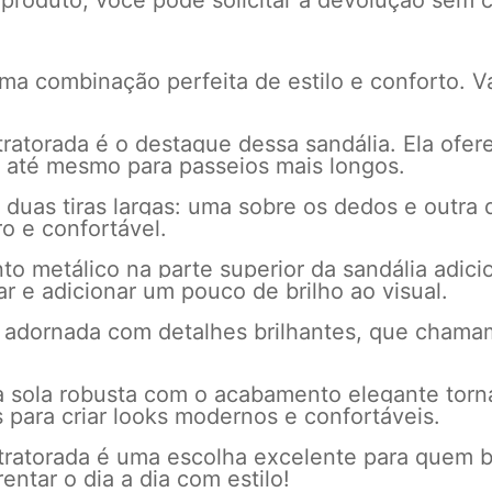
 produto, você pode solicitar a devolução sem c
 uma combinação perfeita de estilo e conforto. 
ratorada é o destaque dessa sandália. Ela ofere
u até mesmo para passeios mais longos.
i duas tiras largas: uma sobre os dedos e outra
o e confortável.
 metálico na parte superior da sandália adici
r e adicionar um pouco de brilho ao visual.
al é adornada com detalhes brilhantes, que cha
a sola robusta com o acabamento elegante torna
s para criar looks modernos e confortáveis.
 tratorada é uma escolha excelente para quem 
rentar o dia a dia com estilo!