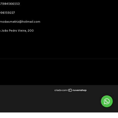
47984566553
996159227
dmodasmatriz@hotmail.com
 João Pedro Vieira, 200