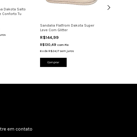
na Dakota Salto
e Conforto Tu
Sandalia Flatfrom Dakota Super
Sandália Femini
Leve Com Glitter
Strass Confortáv
uros
R$144,99
R$109,99
R$130,49
R$98,99
com
Pix
com
Pix
6
x
de
R$24,17
sem juros
6
x
de
R$18,33
sem j
Comprar
Comprar
tre em contato