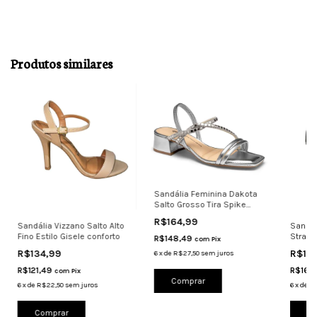
Produtos similares
Sandália Feminina Dakota
Salto Grosso Tira Spike
Conforto pr
R$164,99
Sandália Vizzano Salto Alto
Sandál
Fino Estilo Gisele conforto
Strass
R$148,49
com
Pix
Preto
R$134,99
R$18
6
x
de
R$27,50
sem juros
R$121,49
R$166
com
Pix
Comprar
6
x
de
R$22,50
sem juros
6
x
de
R$
Comprar
Co