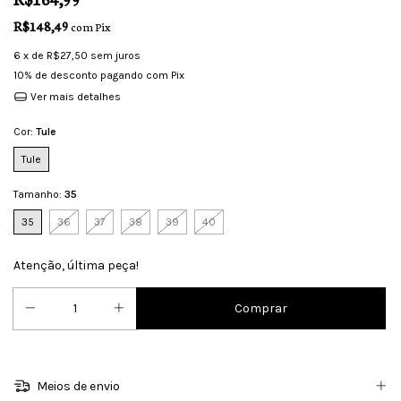
R$148,49
com
Pix
6
x de
R$27,50
sem juros
10% de desconto
pagando com Pix
Ver mais detalhes
Cor:
Tule
Tule
Tamanho:
35
35
36
37
38
39
40
Atenção, última peça!
Meios de envio