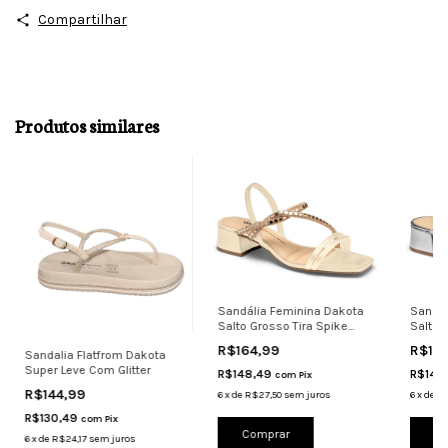
Compartilhar
Produtos similares
Sandália Feminina Dakota
Sandál
Salto Grosso Tira Spike
Salto 
Conforto Tu
Confor
R$164,99
R$16
Sandalia Flatfrom Dakota
Super Leve Com Glitter
R$148,49
R$148
com
Pix
R$144,99
6
x
de
R$27,50
sem juros
6
x
de
R$
R$130,49
com
Pix
Comprar
Co
6
x
de
R$24,17
sem juros