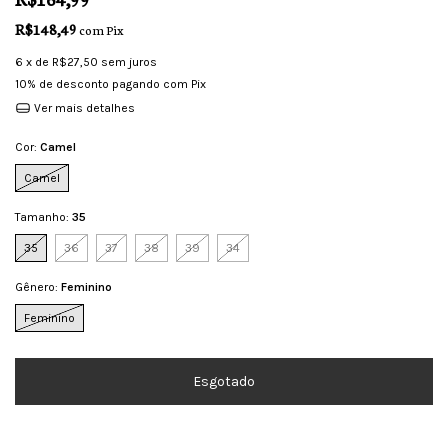
R$148,49
com
Pix
6
x de
R$27,50
sem juros
10% de desconto
pagando com Pix
Ver mais detalhes
Cor:
Camel
Camel
Tamanho:
35
35
36
37
38
39
34
Gênero:
Feminino
Feminino