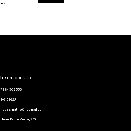
uros
6
x
de
R$15,00
sem j
Comprar
tre em contato
47984566553
996159227
dmodasmatriz@hotmail.com
 João Pedro Vieira, 200