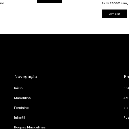
ros
6
x
de
R$30,00
sem j
Comprar
Navegação
En
Início
55
Masculino
47
Feminino
dl
Infantil
Rua
Roupas Masculinas