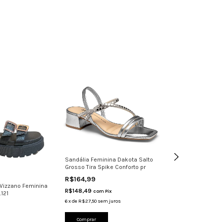
Sandália Feminina Dakota Salto
Grosso Tira Spike Conforto pr
R$164,99
 Vizzano Feminina
Sandália Femini
R$148,49
com
Pix
121
Moleca Com Stra
6
x
de
R$27,50
sem juros
R$89,99
R$80,99
com
Pix
Comprar