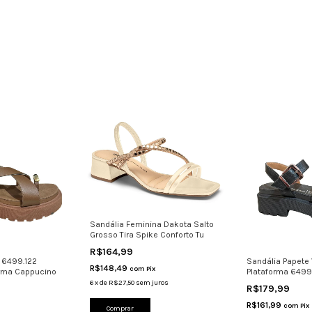
Sandália Feminina Dakota Salto
Grosso Tira Spike Conforto Tu
R$164,99
 6499.122
Sandália Papete
R$148,49
com
Pix
orma Cappucino
Plataforma 6499.
6
x
de
R$27,50
sem juros
R$179,99
R$161,99
com
Pix
Comprar