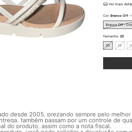
Ver mais deta
Cor:
Branco Off - 
Branco Off - Cri
Tamanho:
35
35
36
3
cado desde 2005, prezando sempre pelo melhor
 entrega, também passam por um controle de qu
l do produto, assim como a nota fiscal.