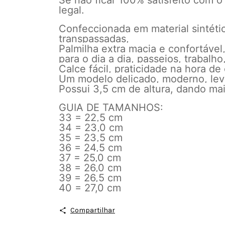
Se não ficar 100% satisfeito com o
legal.
Confeccionada em material sintétic
transpassadas,
Palmilha extra macia e confortável
para o dia a dia, passeios, trabalho
Calce fácil, praticidade na hora de 
Um modelo delicado, moderno, leve
Possui 3,5 cm de altura, dando ma
GUIA DE TAMANHOS:
33 = 22,5 cm
34 = 23,0 cm
35 = 23,5 cm
36 = 24,5 cm
37 = 25,0 cm
38 = 26,0 cm
39 = 26,5 cm
40 = 27,0 cm
Compartilhar