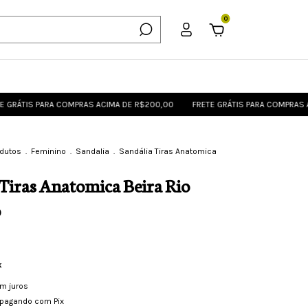
0
ÁTIS PARA COMPRAS ACIMA DE R$200,00
FRETE GRÁTIS PARA COMPRAS ACI
odutos
.
Feminino
.
Sandalia
.
Sandália Tiras Anatomica
o
 Tiras Anatomica Beira Rio
o
x
m juros
pagando com Pix