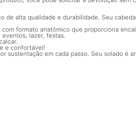
 produto, você pode solicitar a devolução sem c
o de alta qualidade e durabilidade. Seu cabedal
, com formato anatômico que proporciona encaix
, eventos, lazer, festas.
calçar.
 e confortável!
ior sustentação em cada passo. Seu solado é an