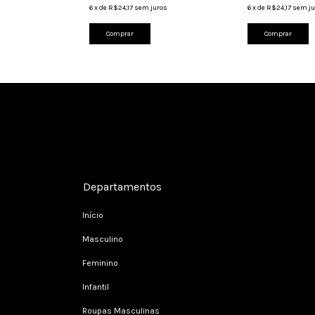
ros
6
x
de
R$24,17
sem juros
6
x
de
R$24,17
sem ju
Comprar
Comprar
Cadastre-se e receba nossas ofertas.
Departamentos
Início
Masculino
Feminino
Infantil
Roupas Masculinas