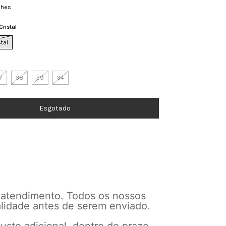
lhes
Cristal
stal
7
38
39
34
 atendimento. Todos os nossos
alidade antes de serem enviado.