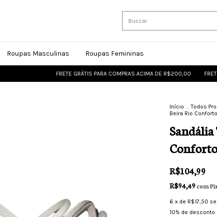
Roupas Masculinas
Roupas Femininas
FRETE GRÁTIS PARA COMPRAS ACIMA DE R$200,00
FRETE GR
Início
.
Todos Pr
Beira Rio Confort
Sandália
Confort
R$104,99
R$94,49
com
Pi
6
x de
R$17,50
se
10% de desconto