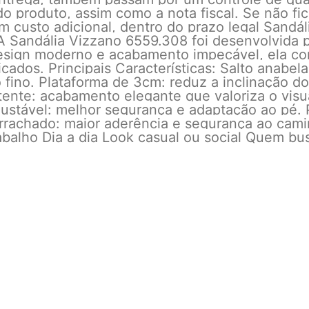
o produto, assim como a nota fiscal. Se não fic
m custo adicional, dentro do prazo legal Sandá
a! A Sandália Vizzano 6559.308 foi desenvolvi
esign moderno e acabamento impecável, ela co
sticados. Principais Características: Salto anabe
o fino. Plataforma de 3cm: reduz a inclinação d
tente: acabamento elegante que valoriza o visu
justável: melhor segurança e adaptação ao pé. 
orrachado: maior aderência e segurança ao camin
rabalho Dia a dia Look casual ou social Quem b