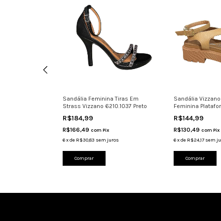
Salto Alto Fino
Sandália Feminina Tiras Em
Sandália Vizzano
a
Strass Vizzano 6210.1037 Preto
Feminina Platafo
R$184,99
R$144,99
R$166,49
R$130,49
com
Pix
com
Pix
uros
6
x
de
R$30,83
sem juros
6
x
de
R$24,17
sem ju
Comprar
Comprar
Cadastre-se e receba nossas ofertas.