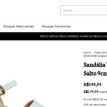
Roupas Masculinas
Roupas Femininas
FRETE GRÁTIS PARA COMPRAS ACIMA DE R$200,00
FRET
Início
.
Todos Pr
6559.308 Anabel
Sandália
Salto 9c
R$199,99
R$179,99
com
P
6
x de
R$33,33
s
10% de desconto