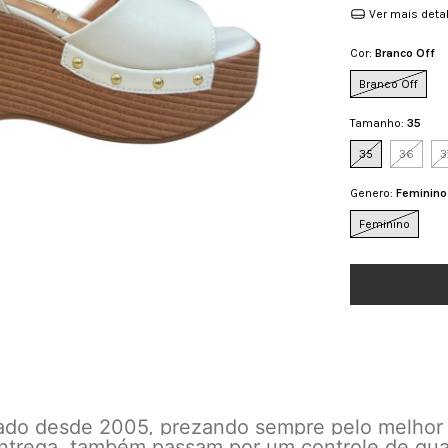
Ver mais deta
Cor:
Branco Off
Branco Off
Tamanho:
35
35
36
3
Genero:
Feminino
Feminino
cado desde 2005, prezando sempre pelo melhor
 entrega, também passam por um controle de qu