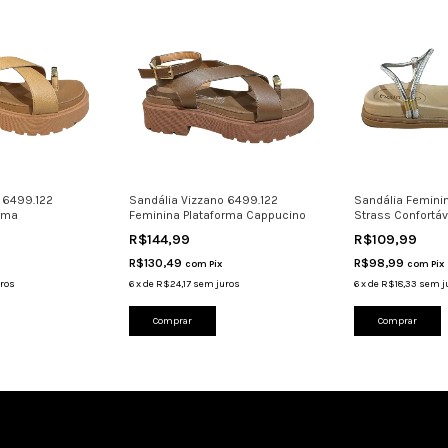
 6499.122
Sandália Vizzano 6499.122
Sandália Femini
rma
Feminina Plataforma Cappucino
Strass Confortáv
R$144,99
R$109,99
R$130,49
R$98,99
com
Pix
com
Pix
ros
6
x
de
R$24,17
sem juros
6
x
de
R$18,33
sem j
Comprar
Comprar