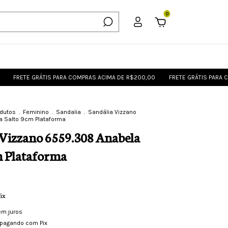
0
E GRÁTIS PARA COMPRAS ACIMA DE R$200,00
FRETE GRÁTIS PARA COMPRAS 
odutos
.
Feminino
.
Sandalia
.
Sandália Vizzano
a Salto 9cm Plataforma
 Vizzano 6559.308 Anabela
m Plataforma
ix
em juros
pagando com Pix