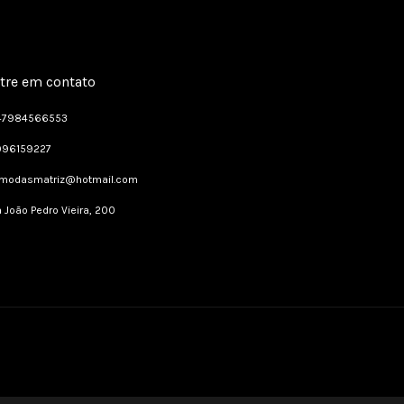
tre em contato
47984566553
996159227
dmodasmatriz@hotmail.com
 João Pedro Vieira, 200