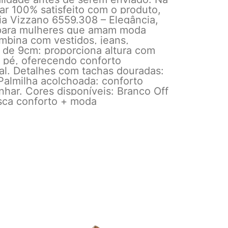
ar 100% satisfeito com o produto,
lia Vizzano 6559.308 – Elegância,
da para mulheres que amam moda
mbina com vestidos, jeans,
la de 9cm: proporciona altura com
o pé, oferecendo conforto
al. Detalhes com tachas douradas:
Palmilha acolchoada: conforto
har. Cores disponíveis: Branco Off
usca conforto + moda