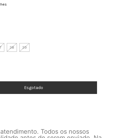
lhes
7
38
39
 atendimento. Todos os nossos
alidade antes de serem enviado. Na