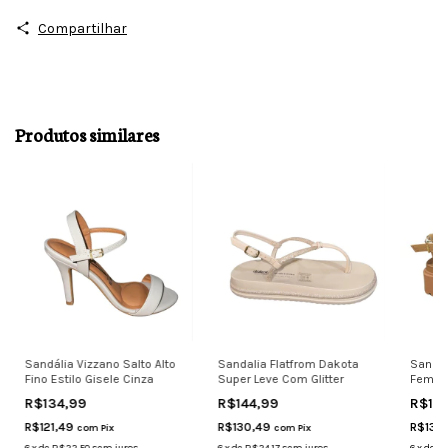
Compartilhar
Produtos similares
Sandália Vizzano Salto Alto
Sandalia Flatfrom Dakota
Sandál
Fino Estilo Gisele Cinza
Super Leve Com Glitter
Femini
R$134,99
R$144,99
R$14
R$121,49
R$130,49
R$130
com
Pix
com
Pix
6
x
de
R$22,50
sem juros
6
x
de
R$24,17
sem juros
6
x
de
R$