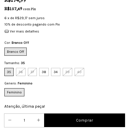
R$157,49
com
Pix
6
x de
R$29,17
sem juros
10% de desconto
pagando com Pix
Ver mais detalhes
Cor:
Branco Off
Branco Off
Tamanho:
35
35
36
37
38
34
39
40
Genero:
Feminino
Feminino
Atenção, última peça!