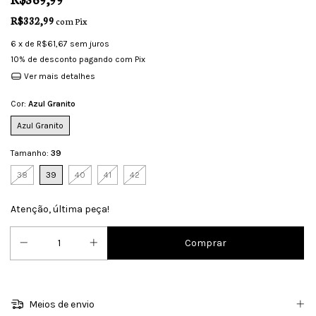
R$332,99
com
Pix
6
x de
R$61,67
sem juros
10% de desconto
pagando com Pix
Ver mais detalhes
Cor:
Azul Granito
Azul Granito
Tamanho:
39
38
39
40
41
42
Atenção, última peça!
Meios de envio