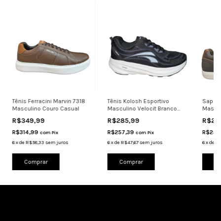
Tênis Ferracini Marvin 7318
Tênis Kolosh Esportivo
Sapate
Masculino Couro Casual
Masculino Velocit Branco
Mascul
H3522 Preto
R$349,99
R$285,99
R$27
R$314,99
R$257,39
R$251
com
Pix
com
Pix
6
x
de
R$58,33
sem juros
6
x
de
R$47,67
sem juros
6
x
de
R$
Comprar
Comprar
Co
Cadastre-se e receba nossas ofertas.