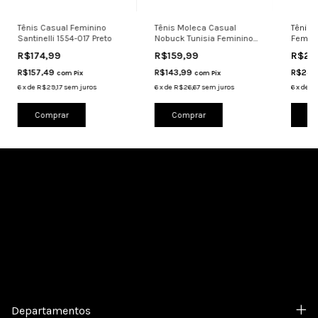
Tênis Casual Feminino
Tênis Moleca Casual
Tênis 
Santinelli 1554-017 Preto
Nobuck Tunisia Feminino
Femin
Confortável
Padrão
R$174,99
R$159,99
R$26
R$157,49
R$143,99
R$242
com
Pix
com
Pix
6
x
de
R$29,17
sem juros
6
x
de
R$26,67
sem juros
6
x
de
R$
Comprar
Comprar
Co
Cadastre-se e receba nossas ofertas.
Departamentos