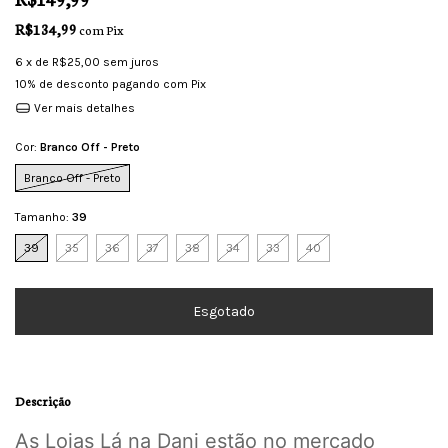
R$134,99
com
Pix
6
x de
R$25,00
sem juros
10% de desconto
pagando com Pix
Ver mais detalhes
Cor:
Branco Off - Preto
Branco Off - Preto
Tamanho:
39
39
35
36
37
38
34
33
40
Descrição
As Lojas Lá na Dani estão no mercado