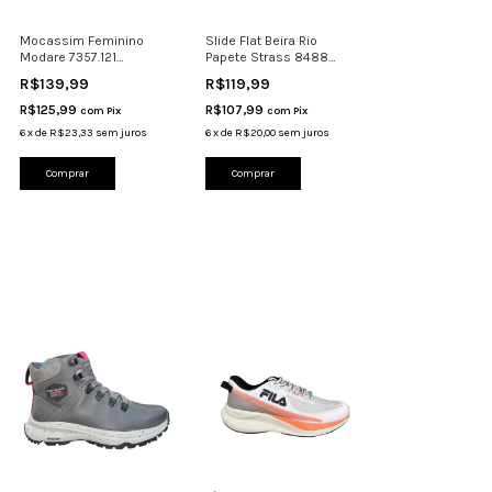
Mocassim Feminino
Slide Flat Beira Rio
Modare 7357.121
Papete Strass 8488
Dourado Verde
Brilho Preto-Cristal
R$139,99
R$119,99
R$125,99
R$107,99
com
Pix
com
Pix
6
x
de
R$23,33
sem juros
6
x
de
R$20,00
sem juros
Comprar
Comprar