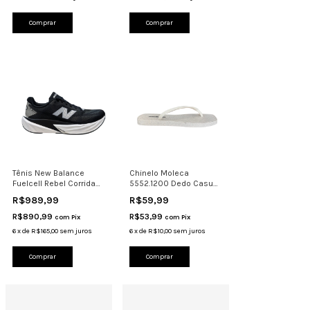
Comprar
Comprar
Tênis New Balance
Chinelo Moleca
Fuelcell Rebel Corrida
5552.1200 Dedo Casual
Caminhada Responsiv
Leve Confortável Off
R$989,99
R$59,99
R$890,99
R$53,99
com
Pix
com
Pix
6
x
de
R$165,00
sem juros
6
x
de
R$10,00
sem juros
Comprar
Comprar