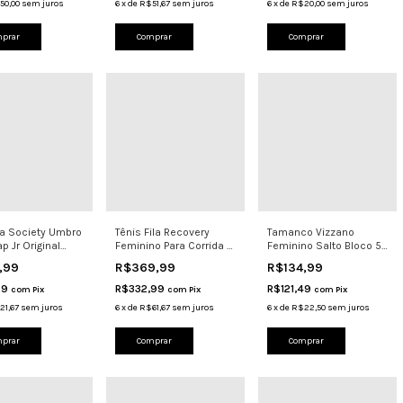
50,00
sem juros
6
x
de
R$51,67
sem juros
6
x
de
R$20,00
sem juros
prar
Comprar
Comprar
ra Society Umbro
Tênis Fila Recovery
Tamanco Vizzano
 Jr Original
Feminino Para Corrida E
Feminino Salto Bloco 5
Sintética V
Academia Verde
Cm Conforto 6428.148
,99
R$369,99
R$134,99
99
R$332,99
R$121,49
com
Pix
com
Pix
com
Pix
21,67
sem juros
6
x
de
R$61,67
sem juros
6
x
de
R$22,50
sem juros
prar
Comprar
Comprar