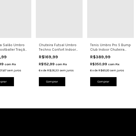
ra Salão Umbro
Chuteira Futsal Umbro
Tenis Umbro Pro 5 Bump
ootballer Tração
Techno Confort Indoor
Club Indoor Chuteira
e Firme
Quadra Jogo Grip
Futsal Petroleo
9,99
R$169,99
R$389,99
,99
R$152,99
R$350,99
com
Pix
com
Pix
com
Pix
31,67
sem juros
6
x
de
R$28,33
sem juros
6
x
de
R$65,00
sem juros
prar
Comprar
Comprar