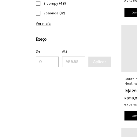
6
x
de
R$
Bloompy (48)
Com
Boaonda (12)
Ver mais
Preço
De
Até
Aplicar
Chutei
Heatmap
Grama 
R$129
R$116,
6
x
de
R$
Com