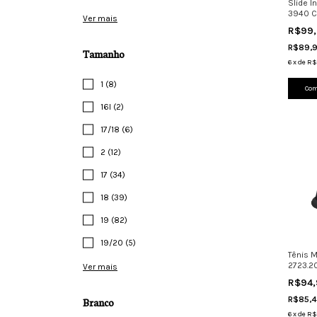
Slide I
3940 C
Ver mais
Antider
R$99
R$89,
Tamanho
6
x
de
R$
1 (8)
Com
16l (2)
17/18 (6)
2 (12)
17 (34)
18 (39)
19 (82)
19/20 (5)
Tênis 
2723.2
Ver mais
Leve Co
R$94
R$85,
Branco
6
x
de
R$