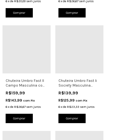
6
x
de
R$20,00
sem juros
6
x
de
R$26,67
sem juros
Comprar
Comprar
Chuteira Umbro Fast II
Chuteira Umbro Fast Ii
Campo Masculina com
Society Masculina
Travas Preto
Grama Sintética Con
R$159,99
R$139,99
R$143,99
R$125,99
com
Pix
com
Pix
6
x
de
R$26,67
sem juros
6
x
de
R$23,33
sem juros
Comprar
Comprar