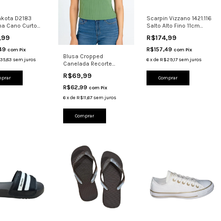
akota D2183
Scarpin Vizzano 1421.116
na Cano Curto
Salto Alto Fino 11cm
Médio
Com Tira Bege
,99
R$174,99
,49
R$157,49
com
Pix
com
Pix
Blusa Cropped
35,83
sem juros
6
x
de
R$29,17
sem juros
Canelada Recorte
Lunender Curtinha 0467
R$69,99
prar
Flora
Comprar
R$62,99
com
Pix
6
x
de
R$11,67
sem juros
Comprar