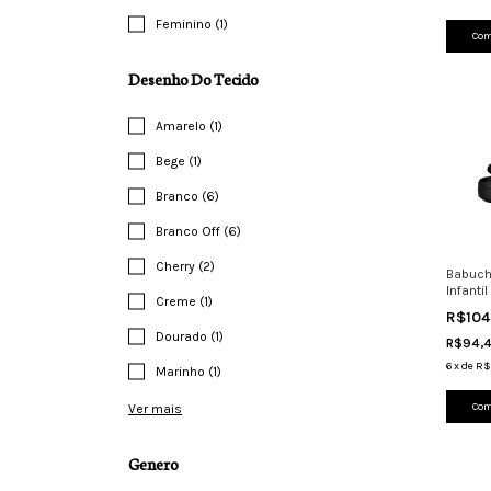
Feminino (1)
Com
Desenho Do Tecido
Amarelo (1)
Bege (1)
Branco (6)
Branco Off (6)
Cherry (2)
Babuch
Infanti
Creme (1)
Confort
R$104
Dourado (1)
R$94,
6
x
de
R$
Marinho (1)
Com
Ver mais
Genero