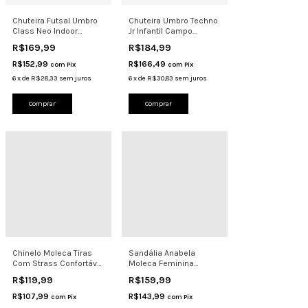
Chuteira Futsal Umbro
Chuteira Umbro Techno
Class Neo Indoor
Jr Infantil Campo
Conforto Controle
Conforto Estilo Cinz
R$169,99
R$184,99
R$152,99
R$166,49
com
Pix
com
Pix
6
x
de
R$28,33
sem juros
6
x
de
R$30,83
sem juros
Comprar
Comprar
Chinelo Moleca Tiras
Sandália Anabela
Com Strass Confortável
Moleca Feminina
Casual 5570.105
Plataforma Cortiça
R$119,99
R$159,99
5566.109
R$107,99
R$143,99
com
Pix
com
Pix