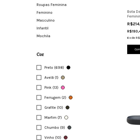
Roupas Feminina
Bota D
Feminino
Femini
Masculino
Zíper 
R$214
Infantil
R$193
Mochila
6
x
de
R$
Com
Cor
Preto (698)
Avelã (1)
Pink (13)
Ferrugem (2)
Grafite (10)
Marfim (7)
Chumbo (9)
Vinho (10)