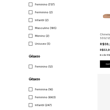
Feminino (737)
Ferminino (2)
Infantil (2)
Masculino (185)
Chinel
Menino (2)
5552.1
Leve C
Unissex (5)
R$59
R$53,
Género
6
x
de
R$
Com
Feminino (12)
Gênero
Feminina (16)
Feminino (663)
Infantil (247)