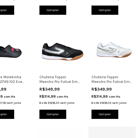
prar
Comprar
Comprar
e Molekinha
Chuteira Topper
Chuteira Topper
l 2749.102 Eva
Maestro Pro Futsal Em
Maestro Pro Futsal Em
ável Preto
Couro Indoor Confort
Couro Indoor Conforto
,99
R$349,99
R$349,99
49
R$314,99
R$314,99
com
Pix
com
Pix
com
Pix
17,50
sem juros
6
x
de
R$58,33
sem juros
6
x
de
R$58,33
sem juros
prar
Comprar
Comprar