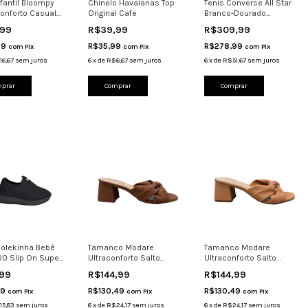
nfantil Bloompy
Chinelo Havaianas Top
Tenis Converse All Star
onforto Casual
Original Cafe
Branco-Dourado
rapante
Ct28340001 Original
,99
R$39,99
R$309,99
99
R$35,99
R$278,99
com
Pix
com
Pix
com
Pix
16,67
sem juros
6
x
de
R$6,67
sem juros
6
x
de
R$51,67
sem juros
prar
Comprar
Comprar
Molekinha Bebê
Tamanco Modare
Tamanco Modare
00 Slip On Super
Ultraconforto Salto
Ultraconforto Salto
nfortável
Bloco 7172.131 Confortáv
Bloco 7172.131
,99
R$144,99
R$144,99
Confortáve
49
R$130,49
R$130,49
com
Pix
com
Pix
com
Pix
15,83
sem juros
6
x
de
R$24,17
sem juros
6
x
de
R$24,17
sem juros