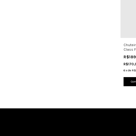
Chutei
Class F
Control
R$18
R$170
6
x
de
R$
Com
Cadastre-se e receba nossas ofertas.