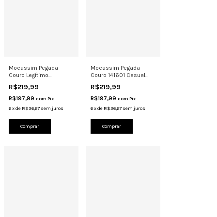
Mocassim Pegada
Mocassim Pegada
Couro Legítimo
Couro 141601 Casual
Costurado Calce Fácil
Confortável Calce Fácil
R$219,99
R$219,99
140773
R$197,99
R$197,99
com
Pix
com
Pix
6
x
de
R$36,67
sem juros
6
x
de
R$36,67
sem juros
Comprar
Comprar