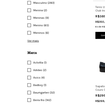
Masculino (283)
Tenis 
Menina (2)
Club In
Futsal 
R$38
Meninas (9)
R$350
Menino (65)
6
x
de
R$
Meninos (6)
Com
Ver mais
Marca
Actvitta (1)
Adidas (2)
Asics (4)
Badboy (1)
Sapato
Couro C
Baumgarten (32)
Confor
R$29
Beira Rio (142)
R$269