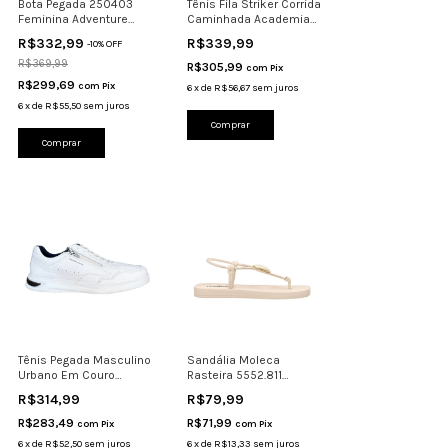
Bota Pegada 250403
Tênis Fila Striker Corrida
Feminina Adventure
Caminhada Academia
Couro Levitech
Confortável
R$332,99
R$339,99
-
10
%
OFF
R$369,99
R$305,99
com
Pix
R$299,69
com
Pix
6
x
de
R$56,67
sem juros
6
x
de
R$55,50
sem juros
Comprar
Comprar
Tênis Pegada Masculino
Sandália Moleca
Urbano Em Couro
Rasteira 5552.811
Branco 112404
Metalizado Confortável
R$314,99
R$79,99
R$283,49
R$71,99
com
Pix
com
Pix
6
x
de
R$52,50
sem juros
6
x
de
R$13,33
sem juros