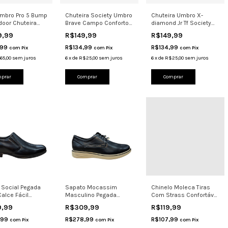
Umbro Pro 5 Bump
Chuteira Society Umbro
Chuteira Umbro X-
door Chuteira
Brave Campo Conforto
diamond Jr Tf Society
Prata
Performance
Meninos Royal
9,99
R$149,99
R$149,99
,99
R$134,99
R$134,99
com
Pix
com
Pix
com
Pix
65,00
sem juros
6
x
de
R$25,00
sem juros
6
x
de
R$25,00
sem juros
prar
Comprar
Comprar
 Social Pegada
Sapato Mocassim
Chinelo Moleca Tiras
alce Fácil
Masculino Pegada
Com Strass Confortável
tável 122330
126101 Couro
Casual 5570 Came
9,99
R$309,99
R$119,99
Confortável Le
,99
R$278,99
R$107,99
com
Pix
com
Pix
com
Pix