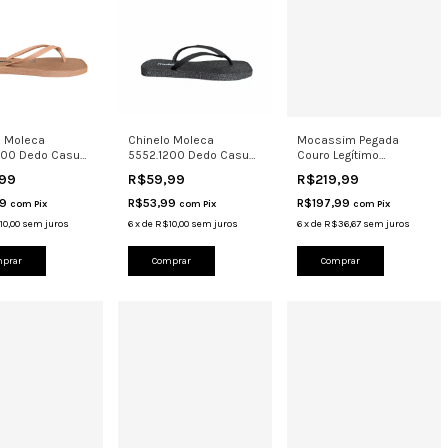
o Moleca
Chinelo Moleca
Mocassim Pegada
200 Dedo Casual
5552.1200 Dedo Casual
Couro Legítimo
onfortável Nude
Leve Confortável Brilho
Costurado Calce 140773
,99
R$59,99
R$219,99
99
R$53,99
R$197,99
com
Pix
com
Pix
com
Pix
10,00
sem juros
6
x
de
R$10,00
sem juros
6
x
de
R$36,67
sem juros
prar
Comprar
Comprar