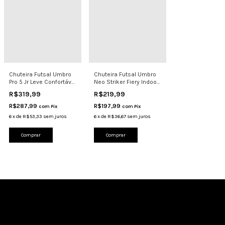
Chuteira Futsal Umbro
Chuteira Futsal Umbro
Pro 5 Jr Leve Confortável
Neo Striker Fiery Indoor
Original
Original
R$319,99
R$219,99
R$287,99
R$197,99
com
Pix
com
Pix
6
x
de
R$53,33
sem juros
6
x
de
R$36,67
sem juros
Comprar
Comprar